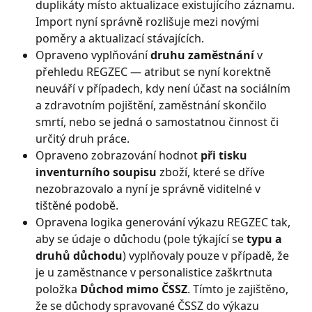
duplikáty místo aktualizace existujícího záznamu. 
Import nyní správně rozlišuje mezi novými 
poměry a aktualizací stávajících.
Opraveno vyplňování 
druhu zaměstnání
 v 
přehledu REGZEC — atribut se nyní korektně 
neuváří v případech, kdy není účast na sociálním 
a zdravotním pojištění, zaměstnání skončilo 
smrtí, nebo se jedná o samostatnou činnost či 
určitý druh práce.
Opraveno zobrazování hodnot 
při tisku 
inventurního soupisu
 zboží, které se dříve 
nezobrazovalo a nyní je správně viditelné v 
tištěné podobě.
Opravena logika generování výkazu REGZEC tak, 
aby se údaje o důchodu (pole týkající se 
typu a 
druhů důchodu
) vyplňovaly pouze v případě, že 
je u zaměstnance v personalistice zaškrtnuta 
položka 
Důchod mimo ČSSZ
. Tímto je zajištěno, 
že se důchody spravované ČSSZ do výkazu 