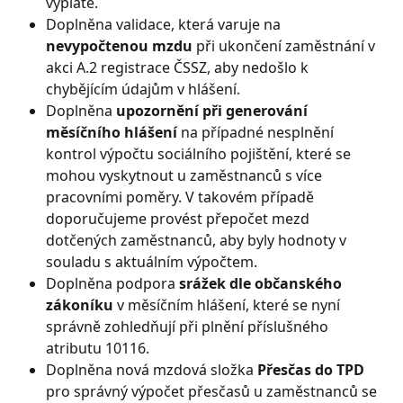
výplatě.
Doplněna validace, která varuje na 
nevypočtenou mzdu
 při ukončení zaměstnání v 
akci A.2 registrace ČSSZ, aby nedošlo k 
chybějícím údajům v hlášení.
Doplněna 
upozornění při generování 
měsíčního hlášení
 na případné nesplnění 
kontrol výpočtu sociálního pojištění, které se 
mohou vyskytnout u zaměstnanců s více 
pracovními poměry. V takovém případě 
doporučujeme provést přepočet mezd 
dotčených zaměstnanců, aby byly hodnoty v 
souladu s aktuálním výpočtem.
Doplněna podpora 
srážek dle občanského 
zákoníku
 v měsíčním hlášení, které se nyní 
správně zohledňují při plnění příslušného 
atributu 10116.
Doplněna nová mzdová složka 
Přesčas do TPD
pro správný výpočet přesčasů u zaměstnanců se 