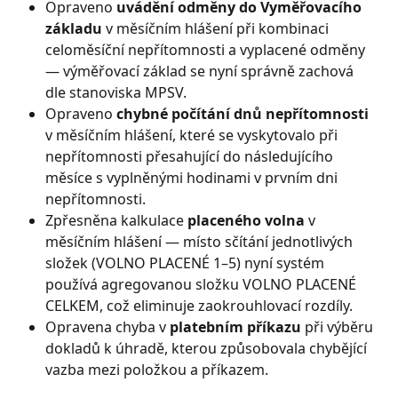
Opraveno 
uvádění odměny do Vyměřovacího 
základu
 v měsíčním hlášení při kombinaci 
celoměsíční nepřítomnosti a vyplacené odměny 
— výměřovací základ se nyní správně zachová 
dle stanoviska MPSV.
Opraveno 
chybné počítání dnů nepřítomnosti
v měsíčním hlášení, které se vyskytovalo při 
nepřítomnosti přesahující do následujícího 
měsíce s vyplněnými hodinami v prvním dni 
nepřítomnosti.
Zpřesněna kalkulace 
placeného volna
 v 
měsíčním hlášení — místo sčítání jednotlivých 
složek (VOLNO PLACENÉ 1–5) nyní systém 
používá agregovanou složku VOLNO PLACENÉ 
CELKEM, což eliminuje zaokrouhlovací rozdíly.
Opravena chyba v 
platebním příkazu
 při výběru 
dokladů k úhradě, kterou způsobovala chybějící 
vazba mezi položkou a příkazem.