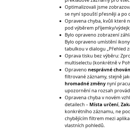
Optimalizovali jsme zobrazov
se nyní spouští přesněji a po 
Opravena chyba, kvůli které n
pod výběrem příjemky/výdejky
Bylo opraveno zobrazení záhl
Bylo opraveno umístění ikony
tabulkou v dialogu „Přehled
Oprava tisku bez výběru: Zpr
multiselectu (konkrétně v Poh
Opraveno 
nesprávné chován
filtrované záznamy, stejně ja
hromadné změny
 nyní pracu
upozornění na rozsah provád
Opravena chyba v novém vzhle
detailech – 
Místa určení
, 
Zak
konkrétního záznamu, ne pod
chybějícím filtrem mezi aplika
vlastních pohledů.