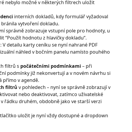
ré nebylo možné v některých filtrech uložit 
idenci
 interních dokladů, kdy formulář vyžadoval 
 bránila vytvoření dokladu.
 správně zobrazuje vstupní pole pro hodnoty, u 
it “Použít hodnotu z hlavičky dokladu“.
 V detailu karty ceníku se nyní nahrané PDF 
 vizuální náhled v bočním panelu namísto pouhého 
filtrů s 
počátečními podmínkami
 – při 
ní podmínky již nekonvertují a v novém návrhu si 
ná přímo v agendě.
h filtrů
 v pohledech – nyní se správně zobrazují v 
ktivovat nebo deaktivovat, zatímco uživatelské 
ě v řádku druhém, obdobně jako ve starší verzi 
 tlačítko uložit je nyní vždy dostupné a dropdown 