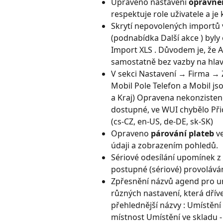
Upraveno nastavení 
oprávně
respektuje role uživatele a je
Skrytí nepovolených importů 
(podnabídka Další akce ) byl
Import XLS . Důvodem je, že 
samostatně bez vazby na hlav
V sekci Nastavení → Firma → 
Mobil Pole Telefon a Mobil js
a Kraj) Opravena nekonzisten
dostupné, ve WUI chybělo Při
(cs-CZ, en-US, de-DE, sk-SK)
Opraveno 
párování plateb
 v
údaji a zobrazením pohledů.
Sériové odesílání upomínek z 
postupné (sériové) provoláván
Zpřesnění názvů agend pro umís
různých nastavení, která dřív
přehlednější názvy : Umístění
místnost Umístění ve skladu - 