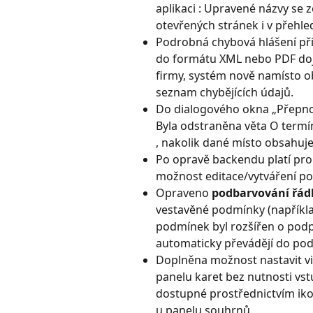
aplikaci : Upravené názvy se 
otevřených stránek i v přehl
Podrobná chybová hlášení při
do formátu XML nebo PDF doj
firmy, systém nově namísto o
seznam chybějících údajů.
Do dialogového okna „Přepnou
Byla odstraněna věta O termí
, nakolik dané místo obsahuje
Po opravě backendu platí pro 
možnost editace/vytváření po
Opraveno 
podbarvování řád
vestavěné podmínky (napříkla
podmínek byl rozšířen o podp
automaticky převádějí do pod
Doplněna možnost nastavit vid
panelu karet bez nutnosti vst
dostupné prostřednictvím iko
u panelu souhrnů.