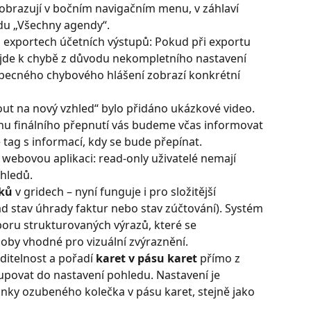
zobrazují v bočním navigačním menu, v záhlaví 
edu „Všechny agendy“.
 exportech účetních výstupů: Pokud při exportu 
de k chybě z důvodu nekompletního nastavení 
becného chybového hlášení zobrazí konkrétní 
t na nový vzhled“ bylo přidáno ukázkové video. 
nu finálního přepnutí vás budeme včas informovat 
 tag s informací, kdy se bude přepínat.
webovou aplikaci: read-only uživatelé nemají 
hledů.
ků
 v gridech – nyní funguje i pro složitější 
d stav úhrady faktur nebo stav zúčtování). Systém 
oru strukturovaných výrazů, které se 
oby vhodné pro vizuální zvýraznění.
itelnost a pořadí 
karet v pásu karet
 přímo z 
upovat do nastavení pohledu. Nastavení je 
nky ozubeného kolečka v pásu karet, stejně jako 