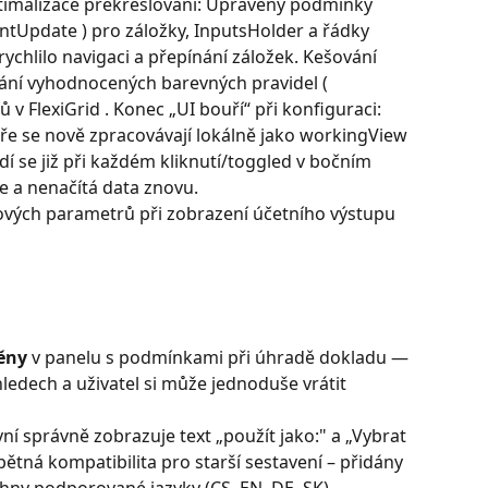
timalizace překreslování: Upraveny podmínky 
tUpdate ) pro záložky, InputsHolder a řádky 
zrychlilo navigaci a přepínání záložek. Kešování 
vání vyhodnocených barevných pravidel ( 
FlexiGrid . Konec „UI bouří“ při konfiguraci: 
ře se nově zpracovávají lokálně jako workingView 
adí se již při každém kliknutí/toggled v bočním 
e a nenačítá data znovu.
vých parametrů při zobrazení účetního výstupu 
měny
 v panelu s podmínkami při úhradě dokladu — 
ledech a uživatel si může jednoduše vrátit 
í správně zobrazuje text „použít jako:" a „Vybrat 
pětná kompatibilita pro starší sestavení – přidány 
ny podporované jazyky (CS, EN, DE, SK)