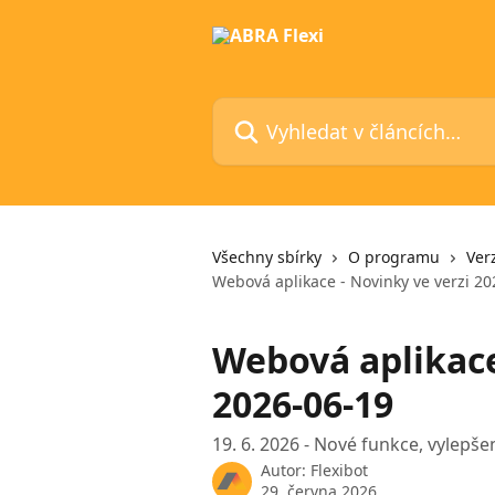
Přeskočit na hlavní obsah
Vyhledat v článcích…
Všechny sbírky
O programu
Ver
Webová aplikace - Novinky ve verzi 20
Webová aplikace
2026-06-19
19. 6. 2026 - Nové funkce, vylepše
Autor:
Flexibot
29. června 2026