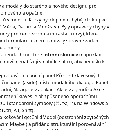
 a modály do starého a nového designu pro 
do nového a opačně.
ců v modulu Kurzy byl doplněn chybějící sloupec 
ců Měna, Datum a Množství). Byly opraveny chyby v 
urzy pro cenotvorbu a intrastat kurzy), které 
ní formuláře a znemožňovaly správné zadání 
u a měny.
v agendách: některé 
interní sloupce
 (například 
 nově nenabízejí v nabídce filtru, aby nedošlo k 
epracován na boční panel Přehled klávesových 
boční panel (aside) místo modálního dialogu. Panel 
ladní, Navigace v aplikaci, Akce v agendě a Akce 
brazení kláves je přizpůsobeno operačnímu 
ují standardní symboly (⌘, ⌥, ⇧), na Windows a 
trl, Alt, Shift).
o kešování getChildModel (odstranění zbytečných 
ncím Maybe ) a přidáno strukturální porovnávání 