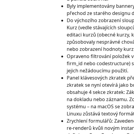
Byly implementovány bannery
přechod ze starého designu 
Do výchozího zobrazení sloup
Kurz (vedle stávajících sloup
editaci kurzů (obecné kurzy, k
způsobovaly nesprávné chová
nebo zobrazení hodnoty kurz
Opraveno filtrování položek 
firm_id nebo codestructure) se
jejich nežádoucímu použití.
Panel klávesových zkratek př
zkratek se nyní otevírá jako 
obsahuje 4 sekce zkratek: Zák
na dokladu nebo záznamu. Zo
systému – na macOS se zobraz
Linuxu zůstává textový formát (C
Zrychlení formulářů: Zaveden
re-renderů kvůli novým insta