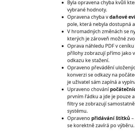
Byla opravena chyba kvůli kte
vybrané hodnoty.
Opravena chyba v 
daňové ev
pole, která nebyla dostupná a
V hromadných změnách se nyní
kterých je zároveň možné zvol
Oprava náhledu PDF v ceníku :
přílohy zobrazují přímo jako
odkazu ke stažení.
Opraveno převádění uložených 
konverzi se odkazy na počáteč
je uživatel sám zapíná a vypí
Upraveno chování 
počátečníc
prvním řádku a jde je pouze a
filtry se zobrazují samostatn
systému.
Opraveno 
přidávání štítků
 –
se korektně zavírá po výběru.