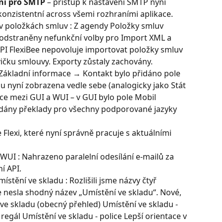
ní pro SMTP
 – přístup k nastavení SMTP nyní 
 konzistentní across všemi rozhraními aplikace.
v položkách smluv : Z agendy Položky smluv 
y odstraněny nefunkční volby pro Import XML a 
API FlexiBee nepovoluje importovat položky smluv 
ičku smlouvy. Exporty zůstaly zachovány.
Základní informace → Kontakt bylo přidáno pole 
ou nyní zobrazena vedle sebe (analogicky jako Stát 
ce mezi GUI a WUI – v GUI bylo pole Mobil 
dány překlady pro všechny podporované jazyky 
e Flexi, které nyní správně pracuje s aktuálními 
WUI : Nahrazeno paralelní odesílání e-mailů za 
í API.
tění ve skladu : Rozlišili jsme názvy čtyř 
e nesla shodný název „Umístění ve skladu“. Nové, 
 ve skladu (obecný přehled) Umístění ve skladu - 
regál Umístění ve skladu - police Lepší orientace v 