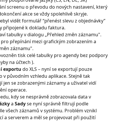
ání screenu o převodu do nových nastavení, který 
dokončení akce se vždy spolehlivě skryje.
ebyl vidět formulář “přenést slevu z objednávky” 
 připojené k dokladu faktura.
aví tabulky v dialogu „Přehled změn záznamu". 
 pro přepínání mezi grafickým zobrazením a 
 změn záznamu".
ovozněn tisk celé tabulky pro agendy bez podpory 
yby na účtech ).
í exportu
 do XLS – nyní se exportují pouze 
ko v původním vzhledu aplikace. Stejně tak 
jí jen se zobrazenými záznamy a uživatel vidí 
ění operace.
du, kdy se nesprávně zobrazovala data v 
ázky
 a 
Sady
 se nyní správně filtrují podle 
le všech záznamů v systému. Problém vznikl 
cí a serverem a měl se projevovat při použití 