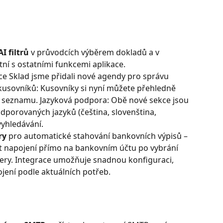
I filtrů
 v průvodcích výběrem dokladů a v 
ní s ostatními funkcemi aplikace.
e Sklad jsme přidali nové agendy pro správu 
 kusovníků: Kusovníky si nyní můžete přehledně 
 seznamu. Jazyková podpora: Obě nové sekce jsou 
dporovaných jazyků (čeština, slovenština, 
vyhledávání.
ry
 pro automatické stahování bankovních výpisů – 
at napojení přímo na bankovním účtu po vybrání 
ery. Integrace umožňuje snadnou konfiguraci, 
ojení podle aktuálních potřeb.