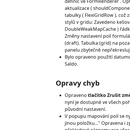
definic ve FormRenderer . Op
aktualizace ( shouldComponen
tabulky ( FlexiGridRow ), což 
stylů v gridu: Zavedeno kešo
DoubleWeakMapCache ) řádků v 
Změny nastavení polí formulá
(draft). Tabulka (grid) na poz
panelu zbytečně nepřekresluj
Bylo opraveno použití datumo
Saldo.
Opravy chyb
Opraveno 
tlačítko Zrušit z
nyní je dostupné ve všech poh
původní nastavení.
V popupu mapování polí se nyn
jinou položku..." Opravena i z
překladové záznamy pro všech