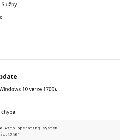
 Služby
: 
pdate
. Windows 10 verze 1709).
í chyba:
e with operating system
ic.1250"