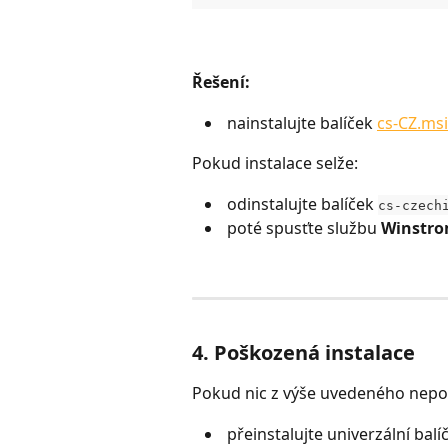
Řešení:
 nainstalujte balíček 
cs-CZ.msi
Pokud instalace selže:
 odinstalujte balíček 
cs-czech
 poté spusťte službu 
Winstro
4. Poškozená instalace
Pokud nic z výše uvedeného nep
 přeinstalujte univerzální balí