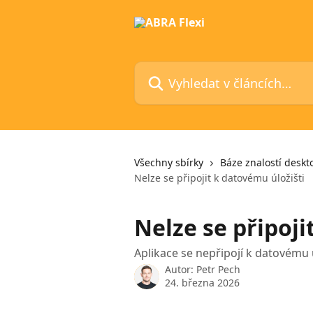
Přeskočit na hlavní obsah
Vyhledat v článcích…
Všechny sbírky
Báze znalostí deskt
Nelze se připojit k datovému úložišti
Nelze se připoji
Aplikace se nepřipojí k datovému 
Autor:
Petr Pech
24. března 2026