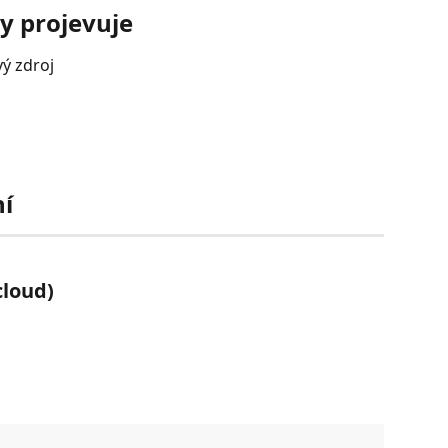
y projevuje
ý zdroj
ní
cloud)