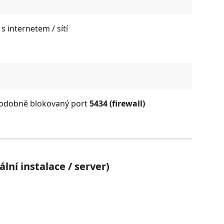
 internetem / sítí 
odobně blokovaný port 
5434 (firewall)
lní instalace / server)