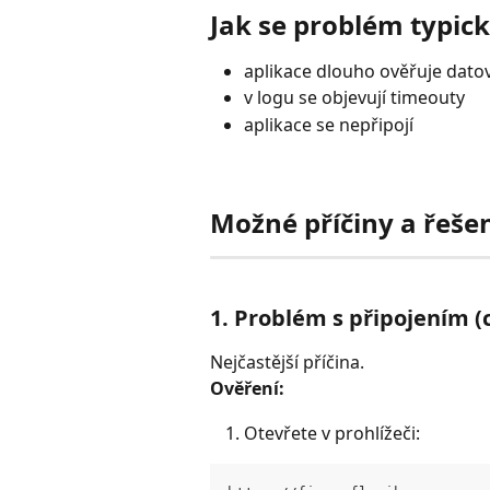
Jak se problém typick
aplikace dlouho ověřuje datov
v logu se objevují timeouty
aplikace se nepřipojí
Možné příčiny a řeše
1. Problém s připojením (
Nejčastější příčina.
Ověření:
Otevřete v prohlížeči: