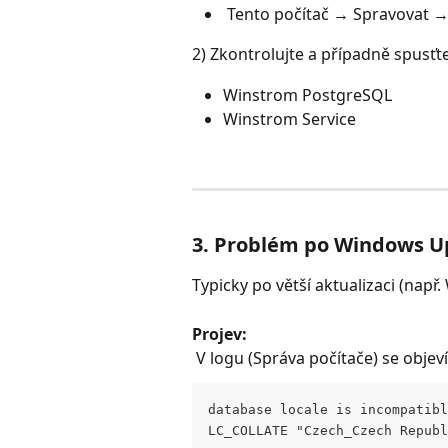
 Tento počítač → Spravovat →
2) Zkontrolujte a případně spusťte
Winstrom PostgreSQL 
Winstrom Service 
3. Problém po Windows U
Typicky po větší aktualizaci (např
Projev:
 V logu (Správa počítače) se objev
database locale is incompatibl
LC_COLLATE "Czech_Czech Republ