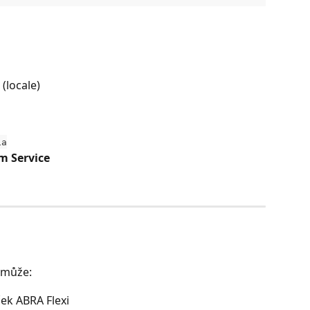
 (locale) 
ia
m Service
omůže:
ček ABRA Flexi 