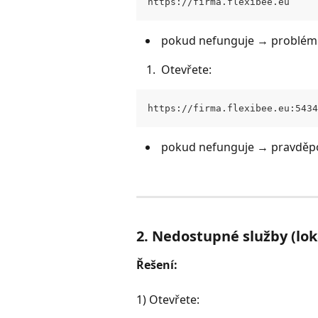
https://firma.flexibee.eu
 pokud nefunguje → problém s
 Otevřete: 
https://firma.flexibee.eu:5434
 pokud nefunguje → pravděp
2. Nedostupné služby (loká
Řešení:
1) Otevřete: 