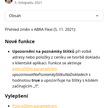
5. listopadu 2021
Obsah
Přehled změn v ABRA Flexi (5. 11. 2021):
Nové funkce
Upozornění na poznámky štítků
 při volbě 
adresy nebo položky z ceníku ve tvorbě dokladu 
v klientské aplikaci. Funkce se aktivuje 
pokročilým parametrem
upozornovatNaPoznamkyStitkuNaDokladech
 s 
hodnotou 
true
 a upozorňuje na štítky s kódem 
začínajícím „!!“.
Vylepšení
Pokročilým parametrem