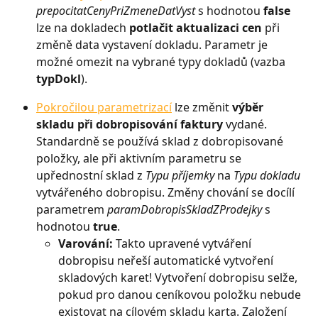
prepocitatCenyPriZmeneDatVyst
 s hodnotou 
false 
lze na dokladech 
potlačit aktualizaci cen
 při 
změně data vystavení dokladu. Parametr je 
možné omezit na vybrané typy dokladů (vazba 
typDokl
).
Pokročilou parametrizací
 lze změnit 
výběr 
skladu při dobropisování faktury
 vydané. 
Standardně se používá sklad z dobropisované 
položky, ale při aktivním parametru se 
upřednostní sklad z 
Typu příjemky
 na 
Typu dokladu
vytvářeného dobropisu. Změny chování se docílí 
parametrem 
paramDobropisSkladZProdejky
 s 
hodnotou 
true
.
Varování: 
Takto upravené vytváření 
dobropisu neřeší automatické vytvoření 
skladových karet! Vytvoření dobropisu selže, 
pokud pro danou ceníkovou položku nebude 
existovat na cílovém skladu karta. Založení 