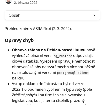
2. března 2022
Obsah
Přehled změn v ABRA Flexi (2. 3. 2022):
Opravy chyb
Obnova zálohy na Debian-based linuxu
 nově 
vyhledává binární verzi 
 odpovídající 
pg_restore
cílové databázi. Vylepšení opravuje nemožnost 
obnovení zálohy na systémech s více souběžně 
nainstalovanými verzemi 
postgresql-client
balíčku.
Vstup dokladu do Intrastatu byl od verze 
2022.1.0 podmíněn vyplněním typu věty (pole 
Zvláštní pohyb
) i na firmách se slovenskou 
legislativou, kde je tento číselník prázdný 