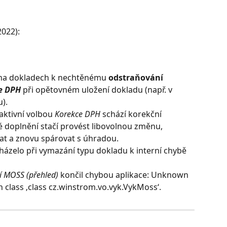
2022):
 na dokladech k nechtěnému 
odstraňování 
e DPH
 při opětovném uložení dokladu (např. v 
).
ktivní volbou 
Korekce DPH
 schází korekční 
 doplnění stačí provést libovolnou změnu, 
t a znovu spárovat s úhradou.
ázelo při vymazání typu dokladu k interní chybě 
í MOSS (přehled)
 končil chybou aplikace: Unknown 
class ‚class cz.winstrom.vo.vyk.VykMoss‘.