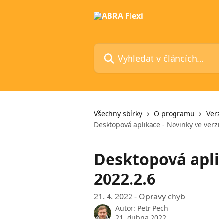
Přeskočit na hlavní obsah
Vyhledat v článcích…
Všechny sbírky
O programu
Ver
Desktopová aplikace - Novinky ve verz
Desktopová apli
2022.2.6
21. 4. 2022 - Opravy chyb
Autor:
Petr Pech
21. dubna 2022