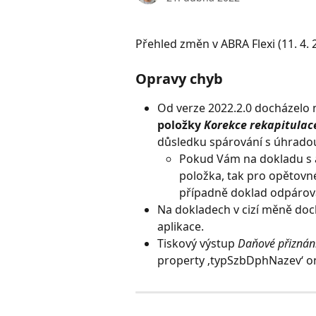
Přehled změn v ABRA Flexi (11. 4. 
Opravy chyb
Od verze 2022.2.0 docházelo
položky 
Korekce rekapitulac
důsledku spárování s úhradou
Pokud Vám na dokladu s a
položka, tak pro opětovné
případně doklad odpárova
Na dokladech v cizí měně doch
aplikace.
Tiskový výstup 
Daňové přiznán
property ‚typSzbDphNazev‘ on 