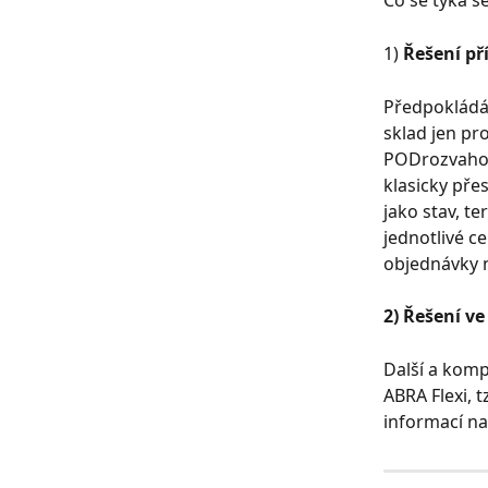
Co se týká se
1) 
Řešení př
Předpokládáme
sklad jen pr
PODrozvahový
klasicky pře
jako stav, t
jednotlivé c
objednávky n
2) Řešení v
Další a komp
ABRA Flexi, t
informací na