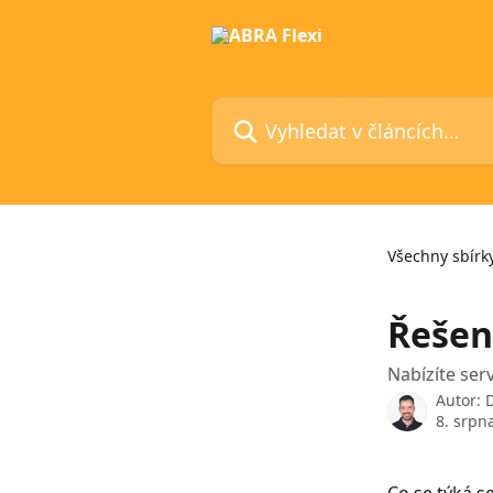
Přeskočit na hlavní obsah
Vyhledat v článcích…
Všechny sbírk
Řešen
Nabízíte ser
Autor:
8. srpn