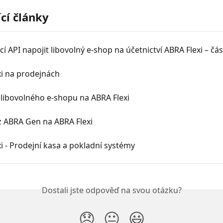
ící články
í API napojit libovolný e-shop na účetnictví ABRA Flexi – čás
xi na prodejnách
libovolného e-shopu na ABRA Flexi
z ABRA Gen na ABRA Flexi
i - Prodejní kasa a pokladní systémy
Dostali jste odpověď na svou otázku?
😞
😐
😃