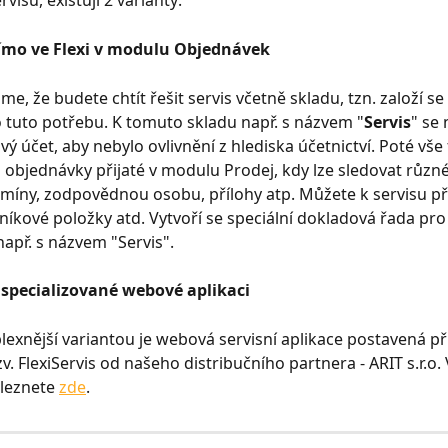
rvisu, existují 2 varianty:
ímo ve Flexi v modulu Objednávek
, že budete chtít řešit servis včetně skladu, tzn. založí se 
o tuto potřebu. K tomuto skladu např. s názvem "
Servis
" se 
 účet, aby nebylo ovlivnění z hlediska účetnictví. Poté vše
s objednávky přijaté v modulu Prodej, kdy lze sledovat různé 
ermíny, zodpovědnou osobu, přílohy atp. Můžete k servisu př
eníkové položky atd. Vytvoří se speciální dokladová řada pro 
apř. s názvem "Servis". 
e specializované webové aplikaci
lexnější variantou je webová servisní aplikace postavená p
zv. FlexiServis od našeho distribučního partnera - ARIT s.r.o. 
leznete 
zde
.