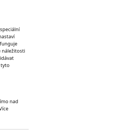
speciální 
nastaví 
 funguje 
náležitosti 
idávat 
tyto 
římo nad 
Více 