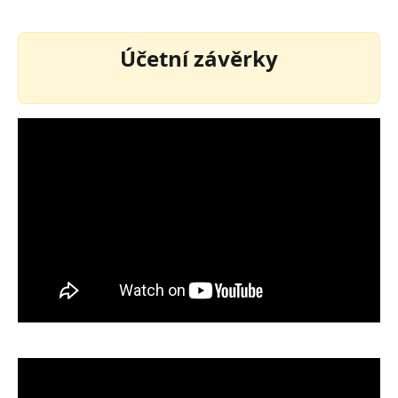
Účetní závěrky