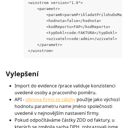
<winstrom version="1.0">
	<parametr>
		<paramK>paramPrikladatPrilohuDoMail
		<hodnota>false</hodnota>
		<kodReportu>FAP</kodReportu>
		<typDokl>code:FAKTURA</typDokl>
		<uzivatel>code:admin</uzivatel>
	</parametr>
</winstrom>
Vylepšení
Import do evidence /prace validuje konzistenci 
uvedené osoby a pracovního poměru.
API - 
obnova firmy ze zálohy
 použije jako výchozí 
hodnotu parametru name jméno společnosti 
uvedené v nejnovějším nastavení firmy.
Pokud odpočítáváme částky ZDD od faktury, u 
kterých se změnila sazba DPH, zobrazovali jsme 