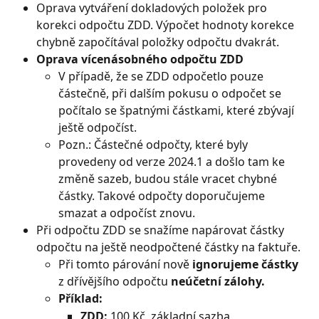
Oprava vytváření dokladových položek pro 
korekci odpočtu ZDD. Výpočet hodnoty korekce 
chybně započítával položky odpočtu dvakrát.
Oprava vícenásobného odpočtu ZDD
V případě, že se ZDD odpočetlo pouze 
částečně, při dalším pokusu o odpočet se 
počítalo se špatnými částkami, které zbývají 
ještě odpočíst.
Pozn.: Částečné odpočty, které byly 
provedeny od verze 2024.1 a došlo tam ke 
změně sazeb, budou stále vracet chybné 
částky. Takové odpočty doporučujeme 
smazat a odpočíst znovu.
Při odpočtu ZDD se snažíme napárovat částky 
odpočtu na ještě neodpočtené částky na faktuře.
Při tomto párování nově 
ignorujeme částky
z dřívějšího odpočtu 
neúčetní zálohy.
Příklad:
ZDD:
 100 Kč, základní sazba