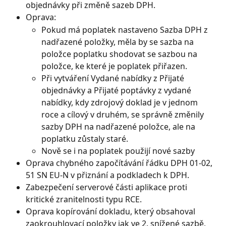
objednávky při změně sazeb DPH.
Oprava:
Pokud má poplatek nastaveno Sazba DPH z 
nadřazené položky, měla by se sazba na 
položce poplatku shodovat se sazbou na 
položce, ke které je poplatek přiřazen.
Při vytváření Vydané nabídky z Přijaté 
objednávky a Přijaté poptávky z vydané 
nabídky, kdy zdrojový doklad je v jednom 
roce a cílový v druhém, se správně změnily 
sazby DPH na nadřazené položce, ale na 
poplatku zůstaly staré.
Nově se i na poplatek použijí nové sazby
Oprava chybného započítávání řádku DPH 01-02, 
51 SN EU-N v přiznání a podkladech k DPH.
Zabezpečení serverové části aplikace proti 
kritické zranitelnosti typu RCE.
Oprava kopírování dokladu, který obsahoval 
zaokrouhlovací položky jak ve 2. snížené sazbě, 