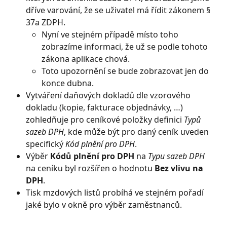
dříve varování, že se uživatel má řídit zákonem § 
37a ZDPH.
Nyní ve stejném případě místo toho 
zobrazíme informaci, že už se podle tohoto 
zákona aplikace chová.
Toto upozornění se bude zobrazovat jen do 
konce dubna.
Vytváření daňových dokladů dle vzorového 
dokladu (kopie, fakturace objednávky, …) 
zohledňuje pro ceníkové položky definici 
Typů 
sazeb DPH
, kde může být pro daný ceník uveden 
specifický 
Kód plnění pro DPH
.
Výběr 
Kódů plnění pro DPH
 na 
Typu sazeb DPH
na ceníku byl rozšířen o hodnotu 
Bez vlivu na 
DPH
.
Tisk mzdových listů probíhá ve stejném pořadí 
jaké bylo v okně pro výběr zaměstnanců.