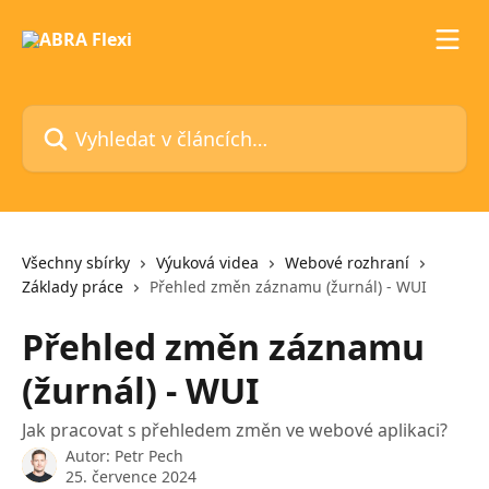
Přeskočit na hlavní obsah
Vyhledat v článcích…
Všechny sbírky
Výuková videa
Webové rozhraní
Základy práce
Přehled změn záznamu (žurnál) - WUI
Přehled změn záznamu
(žurnál) - WUI
Jak pracovat s přehledem změn ve webové aplikaci?
Autor:
Petr Pech
25. července 2024