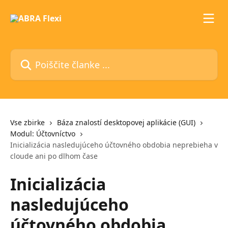
Preskoči na glavno vsebino
Poiščite članke ...
Vse zbirke
Báza znalostí desktopovej aplikácie (GUI)
Modul: Účtovníctvo
Inicializácia nasledujúceho účtovného obdobia neprebieha v
cloude ani po dlhom čase
Inicializácia
nasledujúceho
účtovného obdobia