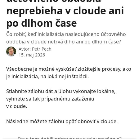
neprebieha v cloude ani
po dlhom čase
Čo robiť, keď inicializácia nasledujúceho účtovného
obdobia v cloude netrvá dlho ani po dlhom čase?
Avtor:
Petr Pech
15. maj 2026
Všeobecne je možné vyskúšať zložitejšie procesy, ako 
je inicializácia, na lokálnej inštalácii.
Stiahnite zálohu dát a úlohu vykonajte lokálne, 
vyhnete sa tak prípadnému zaťaženiu 
v cloude.
Následne môžete zálohu opäť obnoviť v cloude.