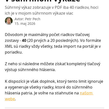
Súhrnný výkaz zobrazuje v PDF iba 40 riadkov, hoci
ich je v mojom súhrnnom výkaze viac
Avtor:
Petr Pech
15. maj 2026
Dôvodom je maximálny počet riadkov tlačovej 
zostavy - 
40
 (20 prvých a 20 posledných). Vo formáte 
XML sú riadky vždy všetky, teda import na portál je v 
poriadku.
Z neho si následne môžete získať kompletný tlačový 
výstup súhrnného hlásenia.
K dispozícii je však doplnok, ktorý tento limit ignoruje 
a vygeneruje všetky riadky, ktoré do súhrnného 
hlásenia patria. Je voľne na stiahnutie na 
našom 
webe
.