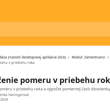
Báza znalostí desktopovej aplikácie (GUI)
Modul: Zamestnanci
meru v priebehu roka
enie pomeru v priebehu ro
omeru v priebehu roka a výpočet pomernej časti dovolenk
enka Haringerová
 2026