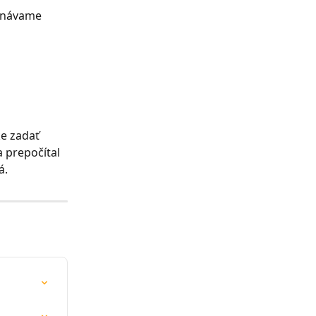
onávame 
e zadať 
 prepočítal 
á.