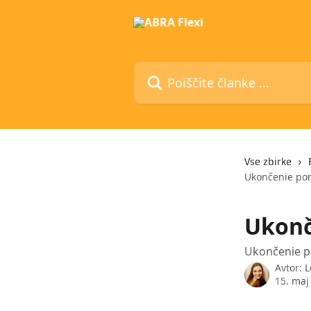
Preskoči na glavno vsebino
Poiščite članke ...
Vse zbirke
Ukončenie po
Ukonč
Ukončenie p
Avtor:
L
15. maj