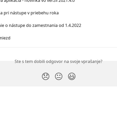
á aplikácia - novinka vo verzii 2021.4.0
a pri nástupe v priebehu roka
e o nástupe do zamestnania od 1.4.2022
miezd
Ste s tem dobili odgovor na svoje vprašanje?
😞
😐
😃