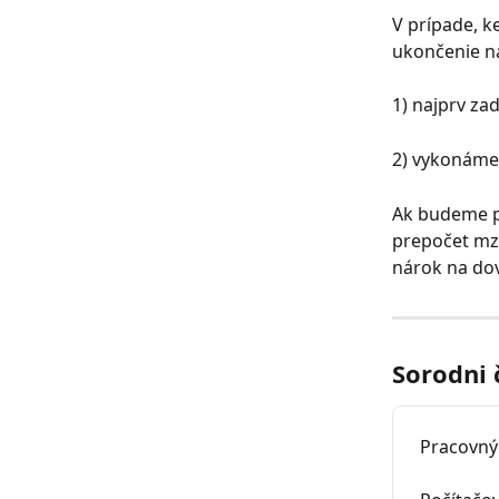
V prípade, k
ukončenie n
1) najprv za
2) vykonáme
Ak budeme po
prepočet mzd
nárok na dov
Sorodni 
Pracovn