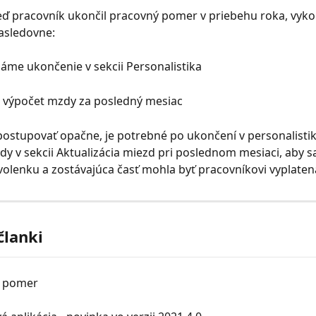
eď pracovník ukončil pracovný pomer v priebehu roka, vyk
asledovne:
dáme ukončenie v sekcii Personalistika
 výpočet mzdy za posledný mesiac
stupovať opačne, je potrebné po ukončení v personalistik
y v sekcii Aktualizácia miezd pri poslednom mesiaci, aby sa
olenku a zostávajúca časť mohla byť pracovníkovi vyplaten
članki
ý pomer