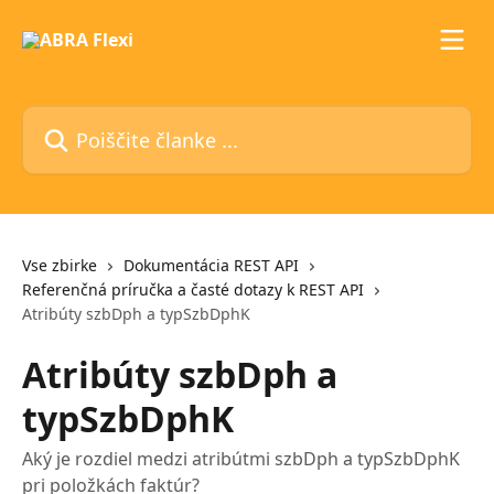
Preskoči na glavno vsebino
Poiščite članke ...
Vse zbirke
Dokumentácia REST API
Referenčná príručka a časté dotazy k REST API
Atribúty szbDph a typSzbDphK
Atribúty szbDph a
typSzbDphK
Aký je rozdiel medzi atribútmi szbDph a typSzbDphK
pri položkách faktúr?