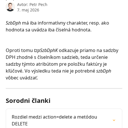
Avtor:
Petr Pech
7. maj 2026
SzbDph
 má iba informatívny charakter, resp. ako 
hodnota sa uvádza iba číselná hodnota. 
Oproti tomu 
tzpSzbDphK 
odkazuje priamo na sadzby 
DPH zhodné s číselníkom sadzieb, teda určenie 
sadzby týmto atribútom pre položku faktúry je 
kľúčové. Vo výsledku teda nie je potrebné 
szbDph
vôbec uvádzať.
Sorodni članki
Rozdiel medzi action=delete a metódou 
DELETE