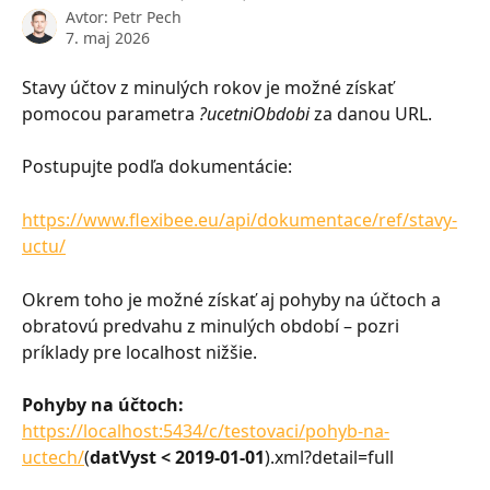
Avtor:
Petr Pech
7. maj 2026
Stavy účtov z minulých rokov je možné získať 
pomocou parametra
 ?ucetniObdobi
 za danou URL.
Postupujte podľa dokumentácie:
https://www.flexibee.eu/api/dokumentace/ref/stavy-
uctu/
Okrem toho je možné získať aj pohyby na účtoch a 
obratovú predvahu z minulých období – pozri 
príklady pre localhost nižšie.
Pohyby na účtoch: 
https://localhost:5434/c/testovaci/pohyb-na-
uctech/
(
datVyst < 2019-01-01
).xml?detail=full