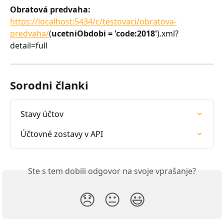
Obratová predvaha: 
https://localhost:5434/c/testovaci/obratova-
predvaha/
(
ucetniObdobi = 'code:2018'
).xml?
detail=full
Sorodni članki
Stavy účtov
Účtovné zostavy v API
Ste s tem dobili odgovor na svoje vprašanje?
😞
😐
😃