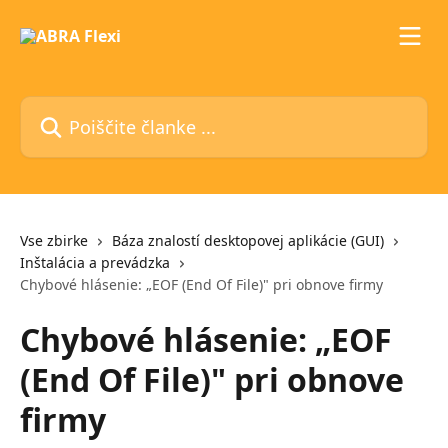
Preskoči na glavno vsebino
Poiščite članke ...
Vse zbirke
Báza znalostí desktopovej aplikácie (GUI)
Inštalácia a prevádzka
Chybové hlásenie: „EOF (End Of File)" pri obnove firmy
Chybové hlásenie: „EOF
(End Of File)" pri obnove
firmy