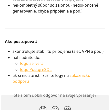
nekompletný súbor so zálohou (nedokončené 
generovanie, chyba pripojenia a pod.)
Ako postupovať:
skontrolujte stabilitu pripojenia (sieť, VPN a pod.)
nahliadnite do:
logu servera
logu PostgreSQL
ak si nie ste istí, zašlite logy na 
zákaznickú 
podporu
Ste s tem dobili odgovor na svoje vprašanje?
😞
😐
😃