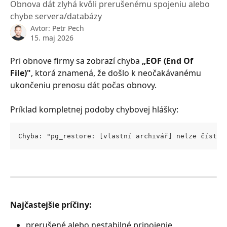
Obnova dát zlyhá kvôli prerušenému spojeniu alebo
chybe servera/databázy
Avtor:
Petr Pech
15. maj 2026
Pri obnove firmy sa zobrazí chyba 
„EOF (End Of 
File)"
, ktorá znamená, že došlo k neočakávanému 
ukončeniu prenosu dát počas obnovy.
Príklad kompletnej podoby chybovej hlášky:
Chyba: "pg_restore: [vlastní archivář] nelze číst v
Najčastejšie príčiny:
prerušené alebo nestabilné pripojenie