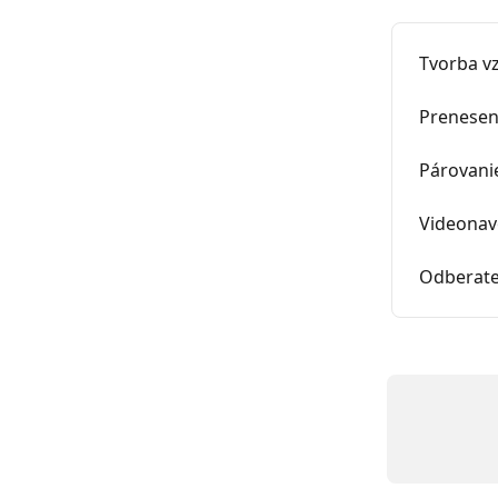
Tvorba v
Prenesen
Párovanie
Videonav
Odberate