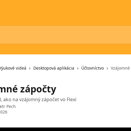
Výukové videá
Desktopová aplikácia
Účtovníctvo
Vzájomné 
mné zápočty
l, ako na vzájomný zápočet vo Flexi
etr Pech
2026