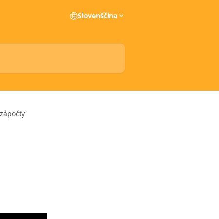
Slovenščina
zápočty