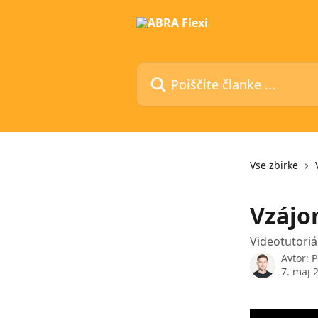
Preskoči na glavno vsebino
Poiščite članke ...
Vse zbirke
Vzájo
Videotutoriá
Avtor:
P
7. maj 