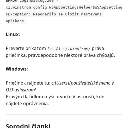
ERROR LoginDialog:290 - 
cz.winstrom.config.WSAppSettingsHelper$WSAppSetting
sException: Nepodařilo se uložit nastavení 
aplikace.
Linux:
Preverťe príkazom
práva 
ls -Al ~/.winstrom/
priečinka, pravdepodobne niektoré práva chýbajú.
Windows:
Priečinok nájdete tu: 
c:\Users\{používateľské meno v 
OS}\.winstrom\
Pravým tlačidlom myši otvorte Vlastnosti, kde 
nájdete oprávnenia.
Sorodni članki