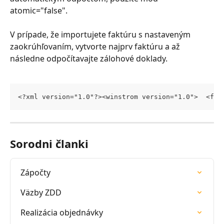
atomic="false".
V prípade, že importujete faktúru s nastaveným 
zaokrúhľovaním, vytvorte najprv faktúru a až 
následne odpočítavajte zálohové doklady.
<?xml version="1.0"?><winstrom version="1.0">  <fak
Sorodni članki
Zápočty
Väzby ZDD
Realizácia objednávky