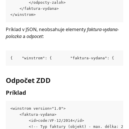
		</odpocty-zaloh>
	</faktura-vydana>
</winstrom>
Príklad v JSON, neobsahuje elementy 
faktura-vydana-
polozka
 a 
odpocet
:
{    "winstrom": {        "faktura-vydana": {      
Odpočet ZDD
Príklad
<winstrom version="1.0">
	<faktura-vydana>
		<id>code:VF-12/2014</id>
		<!-- Typ faktury (objekt) - max. délka: 20 