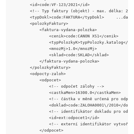
		<id>code:VF-123/2021</id>
		<!-- Typ faktury (objekt) - max. délka: 20 
		<typDokl>code:FAKTURA</typDokl>     ...dal
		<polozkyFaktury>
			<faktura-vydana-polozka>
				<cenik>code:CANON XS1</cenik>
				<typPolozkyK>typPolozky.katalog</t
				<mnozMj>1.0</mnozMj>
				<sklad>code:SKLAD</sklad>
			</faktura-vydana-polozka>
		</polozkyFaktury>
		<odpocty-zaloh>
			<odpocet>
				<!-- odpočet zálohy -->
				<castkaMen>16300.0</castkaMen>
				<!-- částka v měně určená pro odpo
				<doklad>code:ZALOHA0001\/2010</dokl
				<!-- identifikátor dokladu pro odp
				<id>ext:odpocet1</id>
				<!-- externí identifikátor vytvoř
			</odpocet>