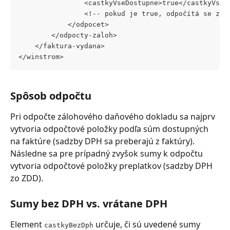
				<castkyVseDostupne>true</castkyVse
				<!-- pokud je true, odpočítá se z
			</odpocet>
		</odpocty-zaloh>
	</faktura-vydana>
</winstrom>
Spôsob odpočtu
Pri odpočte zálohového daňového dokladu sa najprv 
vytvoria odpočtové položky podľa súm dostupných 
na faktúre (sadzby DPH sa preberajú z faktúry).
Následne sa pre prípadný zvyšok sumy k odpočtu 
vytvoria odpočtové položky preplatkov (sadzby DPH 
zo ZDD).
Sumy bez DPH vs. vrátane DPH
Element 
 určuje, či sú uvedené sumy 
castkyBezDph