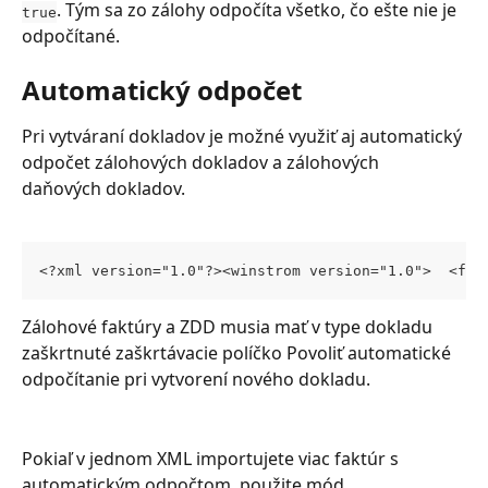
. Tým sa zo zálohy odpočíta všetko, čo ešte nie je 
true
odpočítané.
Automatický odpočet
Pri vytváraní dokladov je možné využiť aj automatický 
odpočet zálohových dokladov a zálohových 
daňových dokladov.
<?xml version="1.0"?><winstrom version="1.0">  <fak
Zálohové faktúry a ZDD musia mať v type dokladu 
zaškrtnuté zaškrtávacie políčko Povoliť automatické 
odpočítanie pri vytvorení nového dokladu.
Pokiaľ v jednom XML importujete viac faktúr s 
automatickým odpočtom, použite mód 