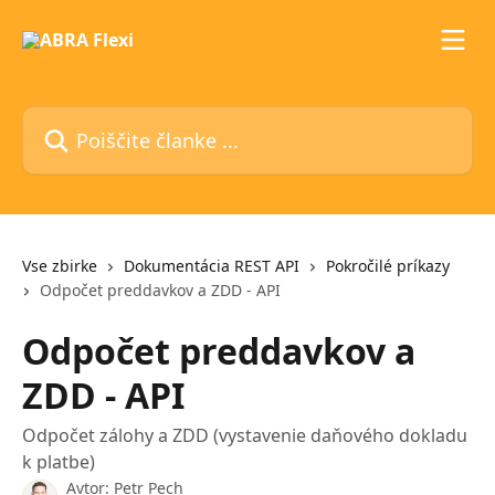
Preskoči na glavno vsebino
Poiščite članke ...
Vse zbirke
Dokumentácia REST API
Pokročilé príkazy
Odpočet preddavkov a ZDD - API
Odpočet preddavkov a
ZDD - API
Odpočet zálohy a ZDD (vystavenie daňového dokladu
k platbe)
Avtor:
Petr Pech