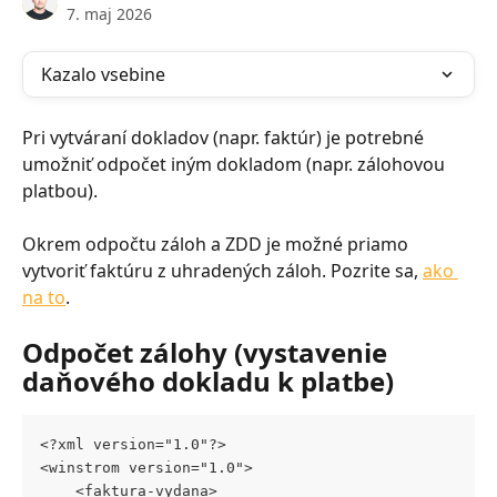
7. maj 2026
Kazalo vsebine
Pri vytváraní dokladov (napr. faktúr) je potrebné 
umožniť odpočet iným dokladom (napr. zálohovou 
platbou).
Okrem odpočtu záloh a ZDD je možné priamo 
vytvoriť faktúru z uhradených záloh. Pozrite sa, 
ako 
na to
.
Odpočet zálohy (vystavenie 
daňového dokladu k platbe)
<?xml version="1.0"?>
<winstrom version="1.0">
	<faktura-vydana>