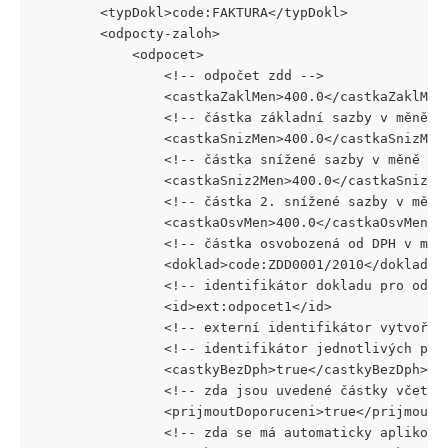
		<typDokl>code:FAKTURA</typDokl>
		<odpocty-zaloh>
			<odpocet>
				<!-- odpočet zdd -->
				<castkaZaklMen>400.0</castkaZaklMen
				<!-- částka základní sazby v měně 
				<castkaSnizMen>400.0</castkaSnizMen
				<!-- částka snížené sazby v měně u
				<castkaSniz2Men>400.0</castkaSniz2M
				<!-- částka 2. snížené sazby v mě
				<castkaOsvMen>400.0</castkaOsvMen>
				<!-- částka osvobozená od DPH v m
				<doklad>code:ZDD0001/2010</doklad>
				<!-- identifikátor dokladu pro odp
				<id>ext:odpocet1</id>
				<!-- externí identifikátor vytvoř
				<!-- identifikátor jednotlivých p
				<castkyBezDph>true</castkyBezDph>
				<!-- zda jsou uvedené částky včetn
				<prijmoutDoporuceni>true</prijmout
				<!-- zda se má automaticky apliko