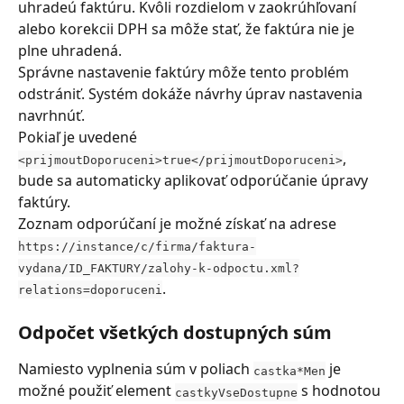
uhradeú faktúru. Kvôli rozdielom v zaokrúhľovaní 
alebo korekcii DPH sa môže stať, že faktúra nie je 
plne uhradená.
Správne nastavenie faktúry môže tento problém 
odstrániť. Systém dokáže návrhy úprav nastavenia 
navrhnúť.
Pokiaľ je uvedené 
, 
<prijmoutDoporuceni>true</prijmoutDoporuceni>
bude sa automaticky aplikovať odporúčanie úpravy 
faktúry.
Zoznam odporúčaní je možné získať na adrese 
https://instance/c/firma/faktura-
vydana/ID_FAKTURY/zalohy-k-odpoctu.xml?
.
relations=doporuceni
Odpočet všetkých dostupných súm
Namiesto vyplnenia súm v poliach 
 je 
castka*Men
možné použiť element 
 s hodnotou 
castkyVseDostupne