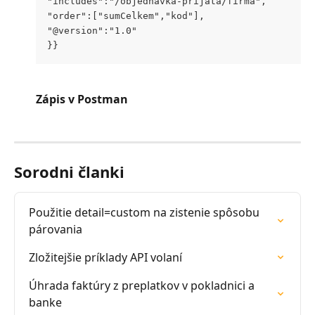
"includes":"/objednavka-prijata/firma", 
"order":["sumCelkem","kod"],
"@version":"1.0"
}}
Zápis v Postman
Sorodni članki
Použitie detail=custom na zistenie spôsobu 
párovania
Zložitejšie príklady API volaní
Úhrada faktúry z preplatkov v pokladnici a 
banke