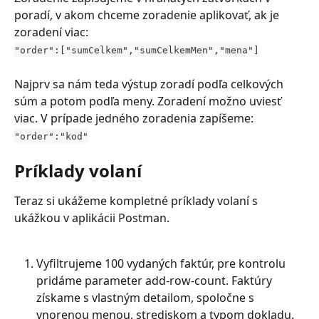
poradí, v akom chceme zoradenie aplikovať, ak je 
zoradení viac:
"order":["sumCelkem","sumCelkemMen","mena"]
Najprv sa nám teda výstup zoradí podľa celkových 
súm a potom podľa meny. Zoradení možno uviesť 
viac. V prípade jedného zoradenia zapíšeme:
"order":"kod"
Príklady volaní
Teraz si ukážeme kompletné príklady volaní s 
ukážkou v aplikácii Postman.
Vyfiltrujeme 100 vydaných faktúr, pre kontrolu 
pridáme parameter add-row-count. Faktúry 
získame s vlastným detailom, spoločne s 
vnorenou menou, strediskom a typom dokladu. 