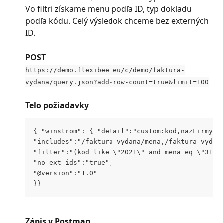
Vo filtri získame menu podľa ID, typ dokladu 
podľa kódu. Celý výsledok chceme bez externých 
ID.
POST
https://demo.flexibee.eu/c/demo/faktura-
vydana/query.json?add-row-count=true&limit=100
Telo požiadavky
{ "winstrom": { "detail":"custom:kod,nazFirmy,d
"includes":"/faktura-vydana/mena,/faktura-vydan
"filter":"(kod like \"2021\" and mena eq \"31\"
"no-ext-ids":"true",
"@version":"1.0"
}}
Zápis v Postman