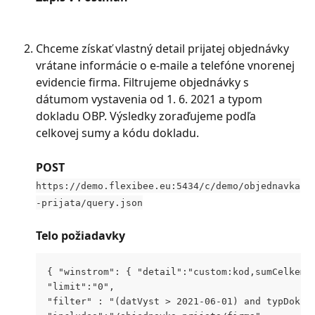
Chceme získať vlastný detail prijatej objednávky 
vrátane informácie o e-maile a telefóne vnorenej 
evidencie firma. Filtrujeme objednávky s 
dátumom vystavenia od 1. 6. 2021 a typom 
dokladu OBP. Výsledky zoraďujeme podľa 
celkovej sumy a kódu dokladu.
POST
https://demo.flexibee.eu:5434/c/demo/objednavka
-prijata/query.json
Telo požiadavky
{ "winstrom": { "detail":"custom:kod,sumCelkem,
"limit":"0", 
"filter" : "(datVyst > 2021-06-01) and typDokl 