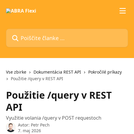
Preskoči na glavno vsebino
Poiščite članke ...
Vse zbirke
Dokumentácia REST API
Pokročilé príkazy
Použitie /query v REST API
Použitie /query v REST
API
Využitie volania /query v POST requestoch
Avtor:
Petr Pech
7. maj 2026