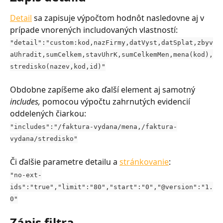
Detail
 sa zapisuje výpočtom hodnôt nasledovne aj v 
prípade vnorených includovaných vlastností:
"detail":"custom:kod,nazFirmy,datVyst,datSplat,zbyv
aUhradit,sumCelkem,stavUhrK,sumCelkemMen,mena(kod),
stredisko(nazev,kod,id)"
Obdobne zapíšeme ako ďalší element aj samotný 
includes, 
pomocou výpočtu zahrnutých evidencií 
oddelených čiarkou:
"includes":"/faktura-vydana/mena,/faktura-
vydana/stredisko"
Či ďalšie parametre detailu a 
stránkovanie
:
"no-ext-
ids":"true","limit":"80","start":"0","@version":"1.
0"
Zápis filtra