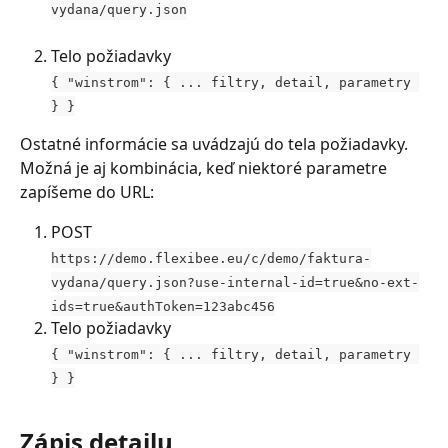
vydana/query.json
Telo požiadavky
{ "winstrom": { ... filtry, detail, parametry 
} }
Ostatné informácie sa uvádzajú do tela požiadavky. 
Možná je aj kombinácia, keď niektoré parametre 
zapíšeme do URL:
POST
https://demo.flexibee.eu/c/demo/faktura-
vydana/query.json?use-internal-id=true&no-ext-
ids=true&authToken=123abc456
Telo požiadavky
{ "winstrom": { ... filtry, detail, parametry 
} }
Zápis detailu