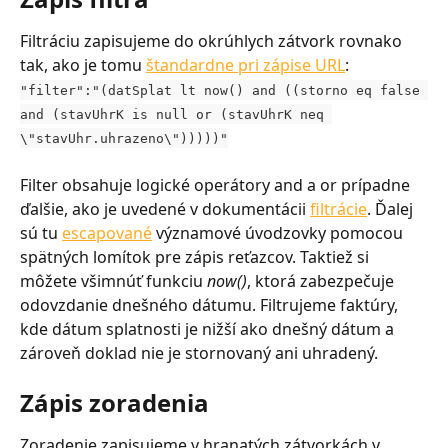
Filtráciu zapisujeme do okrúhlych zátvork rovnako 
tak, ako je tomu 
štandardne pri zápise URL
:
"filter":"(datSplat lt now() and ((storno eq false 
and (stavUhrK is null or (stavUhrK neq 
\"stavUhr.uhrazeno\")))))"
Filter obsahuje logické operátory and a or prípadne 
ďalšie, ako je uvedené v dokumentácii 
filtrácie
. Ďalej 
sú tu 
escapované
 významové úvodzovky pomocou 
spätných lomítok pre zápis reťazcov. Taktiež si 
môžete všimnúť funkciu 
now()
, ktorá zabezpečuje 
odovzdanie dnešného dátumu. Filtrujeme faktúry, 
kde dátum splatnosti je nižší ako dnešný dátum a 
zároveň doklad nie je stornovaný ani uhradený.
Zápis zoradenia
Zoradenie zapisujeme v hranatých zátvorkách v 