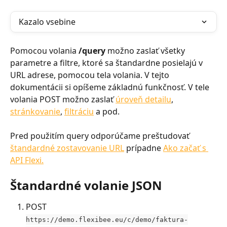
Kazalo vsebine
Pomocou volania 
/query
 možno zaslať všetky 
parametre a filtre, ktoré sa štandardne posielajú v 
URL adrese, pomocou tela volania. V tejto 
dokumentácii si opíšeme základnú funkčnosť. V tele 
volania POST možno zaslať 
úroveň detailu
, 
stránkovanie
, 
filtráciu
 a pod.
Pred použitím query odporúčame preštudovať 
štandardné zostavovanie URL
 prípadne 
Ako začať s 
API Flexi.
Štandardné volanie JSON
POST
https://demo.flexibee.eu/c/demo/faktura-