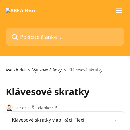
Preskoči na glavno vsebino
Poiščite članke ...
Vse zbirke
Výukové články
Klávesové skratky
Klávesové skratky
1 avtor
Št. člankov: 6
Klávesové skratky v aplikácii Flexi