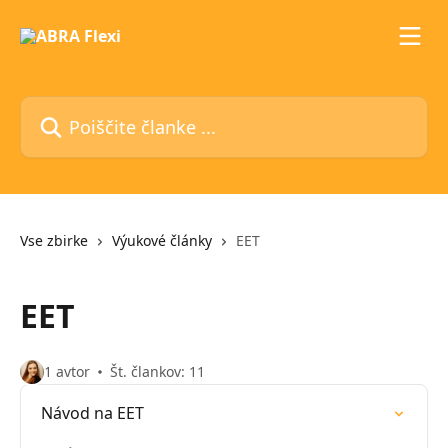
Preskoči na glavno vsebino
Poiščite članke ...
Vse zbirke
Výukové články
EET
EET
1 avtor
Št. člankov: 11
Návod na EET