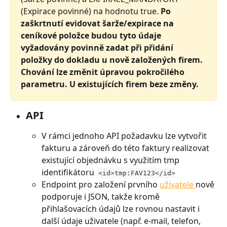
(Expirace povinné) na hodnotu true. 
Po 
zaškrtnutí evidovat šarže/expirace na 
ceníkové položce budou tyto údaje 
vyžadovány povinně zadat při přidání 
položky do dokladu u nově založených firem. 
Chování lze změnit úpravou pokročilého 
parametru. U existujících firem beze změny.
API
V rámci jednoho API požadavku lze vytvořit 
fakturu a zároveň do této faktury realizovat 
existující objednávku s využitím tmp 
identifikátoru  
<id>tmp:FAV123</id>
Endpoint pro založení prvního 
uživatele 
nově 
podporuje i JSON, takže kromě 
přihlašovacích údajů lze rovnou nastavit i 
další údaje uživatele (např. e-mail, telefon, 