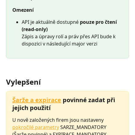
Omezení
API je aktuálně dostupné 
pouze pro čtení 
(read-only)
Zápis a úpravy rolí a práv přes API bude k 
dispozici v následující major verzi
Vylepšení 
Šarže a expirace
 povinné zadat při 
jejich použití
U nově založených firem jsou nastaveny 
pokročilé parametry
 SARZE_MANDATORY 
(Šarže povinné) a EXPIRACE_MANDATORY 