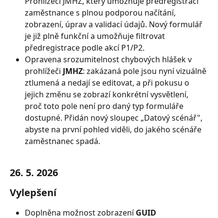
Prohlížeči JMHZ, který umožňuje předregistraci 
zaměstnance s plnou podporou načítání, 
zobrazení, úprav a validací údajů. Nový formulář 
je již plně funkční a umožňuje filtrovat 
předregistrace podle akcí P1/P2.
Opravena srozumitelnost chybových hlášek v 
prohlížeči 
JMHZ
: zakázaná pole jsou nyní vizuálně 
ztlumená a nedají se editovat, a při pokusu o 
jejich změnu se zobrazí konkrétní vysvětlení, 
proč toto pole není pro daný typ formuláře 
dostupné. Přidán nový sloupec „Datový scénář", 
abyste na první pohled viděli, do jakého scénáře 
zaměstnanec spadá.
26. 5. 2026
Vylepšení
Doplněna možnost zobrazení 
GUID 