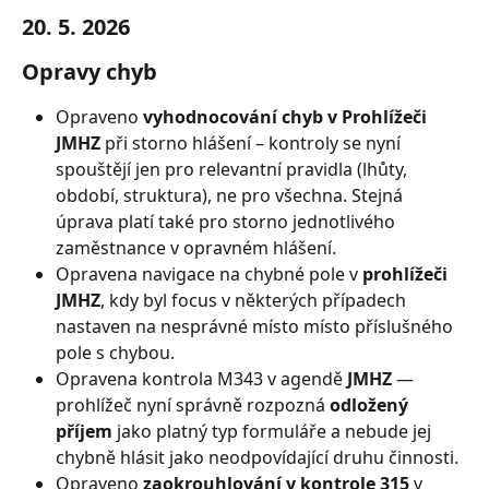
20. 5. 2026
Opravy chyb
Opraveno 
vyhodnocování chyb v Prohlížeči 
JMHZ
 při storno hlášení – kontroly se nyní 
spouštějí jen pro relevantní pravidla (lhůty, 
období, struktura), ne pro všechna. Stejná 
úprava platí také pro storno jednotlivého 
zaměstnance v opravném hlášení.
Opravena navigace na chybné pole v 
prohlížeči 
JMHZ
, kdy byl focus v některých případech 
nastaven na nesprávné místo místo příslušného 
pole s chybou.
Opravena kontrola M343 v agendě 
JMHZ
 — 
prohlížeč nyní správně rozpozná 
odložený 
příjem
 jako platný typ formuláře a nebude jej 
chybně hlásit jako neodpovídající druhu činnosti.
Opraveno 
zaokrouhlování v kontrole 315
 v 