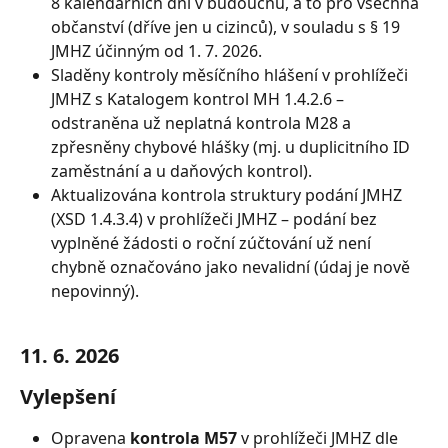
8 kalendářních dní v budoucnu, a to pro všechna 
občanství (dříve jen u cizinců), v souladu s § 19 
JMHZ účinným od 1. 7. 2026.
Sladěny kontroly měsíčního hlášení v prohlížeči 
JMHZ s Katalogem kontrol MH 1.4.2.6 – 
odstraněna už neplatná kontrola M28 a 
zpřesněny chybové hlášky (mj. u duplicitního ID 
zaměstnání a u daňových kontrol).
Aktualizována kontrola struktury podání JMHZ 
(XSD 1.4.3.4) v prohlížeči JMHZ – podání bez 
vyplněné žádosti o roční zúčtování už není 
chybně označováno jako nevalidní (údaj je nově 
nepovinný).
11. 6. 2026
Vylepšení
Opravena 
kontrola M57
 v prohlížeči JMHZ dle 