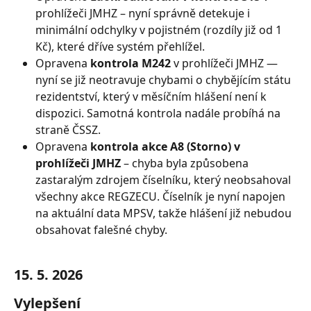
prohlížeči JMHZ – nyní správně detekuje i 
minimální odchylky v pojistném (rozdíly již od 1 
Kč), které dříve systém přehlížel.
Opravena 
kontrola M242
 v prohlížeči JMHZ — 
nyní se již neotravuje chybami o chybějícím státu 
rezidentství, který v měsíčním hlášení není k 
dispozici. Samotná kontrola nadále probíhá na 
straně ČSSZ.
Opravena 
kontrola akce A8 (Storno) v 
prohlížeči JMHZ
 – chyba byla způsobena 
zastaralým zdrojem číselníku, který neobsahoval 
všechny akce REGZECU. Číselník je nyní napojen 
na aktuální data MPSV, takže hlášení již nebudou 
obsahovat falešné chyby.
15. 5. 2026
Vylepšení