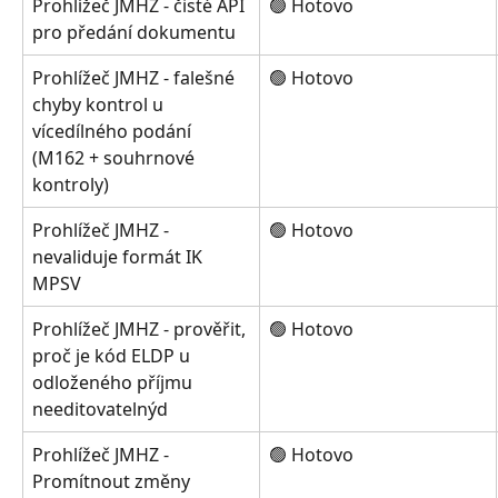
Prohlížeč JMHZ - čisté API 
🟢 Hotovo
pro předání dokumentu
Prohlížeč JMHZ - falešné 
🟢 Hotovo
chyby kontrol u 
vícedílného podání 
(M162 + souhrnové 
kontroly)
Prohlížeč JMHZ - 
🟢 Hotovo
nevaliduje formát IK 
MPSV
Prohlížeč JMHZ - prověřit, 
🟢 Hotovo
proč je kód ELDP u 
odloženého příjmu 
needitovatelnýd
Prohlížeč JMHZ - 
🟢 Hotovo
Promítnout změny 