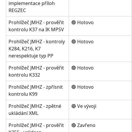
implementace příloh 
REGZEC
Prohlížeč JMHZ - prověřit 
🟢 Hotovo
kontrolu K37 na IK MPSV
Prohlížeč JMHZ - kontroly 
🟢 Hotovo
K284, K216, K7 
nerespektuje typ PP
Prohlížeč JMHZ - prověřit 
🟢 Hotovo
kontrolu K332
Prohlížeč JMHZ - zpřísnit 
🟢 Hotovo
kontrolu K99
Prohlížeč JMHZ - zpětné 
🔵 Ve vývoji
ukládání XML
Prohlížeč JMHZ - prověřit 
🔴 Zavřeno