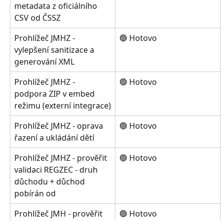
metadata z oficiálního 
CSV od ČSSZ
Prohlížeč JMHZ - 
🟢 Hotovo
vylepšení sanitizace a 
generování XML
Prohlížeč JMHZ - 
🟢 Hotovo
podpora ZIP v embed 
režimu (externí integrace)
Prohlížeč JMHZ - oprava 
🟢 Hotovo
řazení a ukládání dětí
Prohlížeč JMHZ - prověřit 
🟢 Hotovo
validaci REGZEC - druh 
důchodu + důchod 
pobírán od
Prohlížeč JMH - prověřit 
🟢 Hotovo