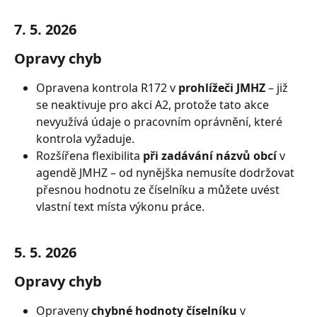
7. 5. 2026
Opravy chyb
Opravena kontrola R172 v 
prohlížeči JMHZ
 – již 
se neaktivuje pro akci A2, protože tato akce 
nevyužívá údaje o pracovním oprávnění, které 
kontrola vyžaduje.
Rozšířena flexibilita 
při zadávání názvů obcí
 v 
agendě JMHZ – od nynějška nemusíte dodržovat 
přesnou hodnotu ze číselníku a můžete uvést 
vlastní text místa výkonu práce.
5. 5. 2026
Opravy chyb
Opraveny 
chybné hodnoty číselníku
 v 