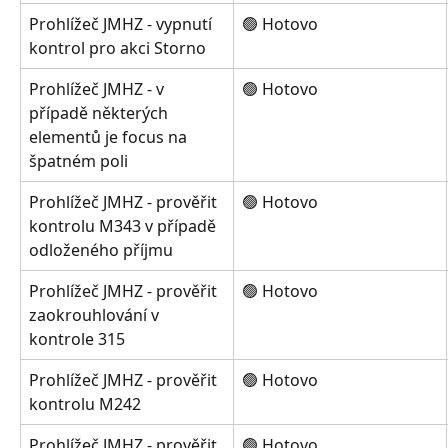
Prohlížeč JMHZ - vypnutí 
🟢 Hotovo
kontrol pro akci Storno
Prohlížeč JMHZ - v 
🟢 Hotovo
případě některých 
elementů je focus na 
špatném poli
Prohlížeč JMHZ - prověřit 
🟢 Hotovo
kontrolu M343 v případě 
odloženého příjmu
Prohlížeč JMHZ - prověřit 
🟢 Hotovo
zaokrouhlování v 
kontrole 315
Prohlížeč JMHZ - prověřit 
🟢 Hotovo
kontrolu M242
Prohlížeč JMHZ - prověřit 
🟢 Hotovo