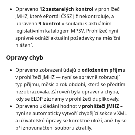
Opraveno 
12 zastaralých kontrol
 v prohlížeči 
JMHZ, které ePortál ČSSZ již nekontroluje, a 
upraveno 
9 kontrol
 v souladu s aktuálním 
legislativním katalogem MPSV. Prohlížeč nyní 
správně odráží aktuální požadavky na měsíční 
hlášení.
Opravy chyb
Opraveno zobrazení údajů o 
odloženém příjmu
v prohlížeči JMHZ — nyní se správně zobrazují 
typ příjmu, měsíc a rok období, která se předtím 
nezobrazovala. Zároveň byla opravena chyba, 
kdy se ELDP záznamy v prohlížeči duplikovaly.
Opraveno ukládání hodnot v 
prohlížeči JMHZ
 – 
nyní se automaticky vytvoří chybějící sekce v XML 
a uživatelské úpravy se korektně uloží, aniž by se 
při znovunačtení souboru ztratily.