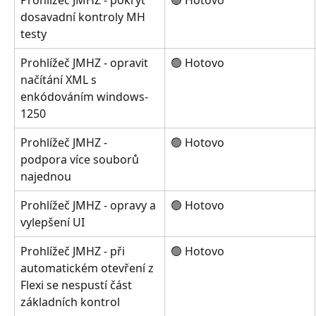
Prohlížeč JMHZ - pokrýt 
🟢 Hotovo
dosavadní kontroly MH 
testy
Prohlížeč JMHZ - opravit 
🟢 Hotovo
načítání XML s 
enkódováním windows-
1250
Prohlížeč JMHZ - 
🟢 Hotovo
podpora více souborů 
najednou
Prohlížeč JMHZ - opravy a 
🟢 Hotovo
vylepšení UI
Prohlížeč JMHZ - při 
🟢 Hotovo
automatickém otevření z 
Flexi se nespustí část 
základních kontrol