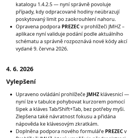
katalogu 1.4.2.5 — nyní správně povoluje 
případy, kdy odpracované hodiny neübrazují 
poskytovaný limit po zaokrouhlení nahoru.
Opravena podpora 
PREZEC
 v prohlížeči JMHZ – 
aplikace nyní validuje podání podle aktuálního 
schématu a správně rozpoznává nové kódy akcí 
vydané 9. června 2026.
4. 6. 2026
Vylepšení
Upraveno ovládání prohlížeče 
JMHZ
 klávesnicí — 
nyní lze v tabulce pohybovat kurzorem pomocí 
šipek a kláves Tab/Shift+Tab, bez potřeby myši. 
Zlepšena také návratnost fokusu a přidána 
nápověda ke klávesovým zkratkám.
Doplněna podpora nového formuláře 
PREZEC
 v 