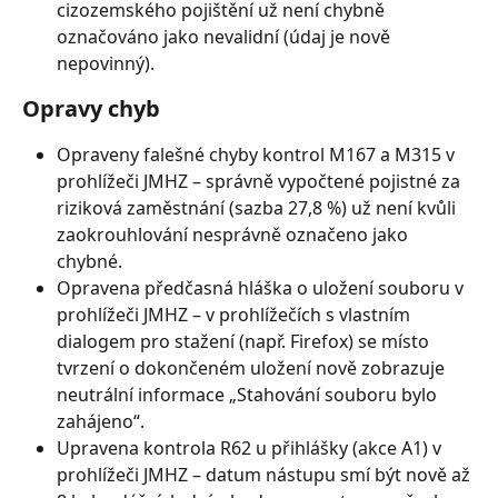
cizozemského pojištění už není chybně 
označováno jako nevalidní (údaj je nově 
nepovinný).
Opravy chyb
Opraveny falešné chyby kontrol M167 a M315 v 
prohlížeči JMHZ – správně vypočtené pojistné za 
riziková zaměstnání (sazba 27,8 %) už není kvůli 
zaokrouhlování nesprávně označeno jako 
chybné.
Opravena předčasná hláška o uložení souboru v 
prohlížeči JMHZ – v prohlížečích s vlastním 
dialogem pro stažení (např. Firefox) se místo 
tvrzení o dokončeném uložení nově zobrazuje 
neutrální informace „Stahování souboru bylo 
zahájeno“.
Upravena kontrola R62 u přihlášky (akce A1) v 
prohlížeči JMHZ – datum nástupu smí být nově až 