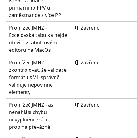
K255 - validace 
primárního PPV u 
zaměstnance s více PP
Prohlížeč JMHZ - 
🔴 Zavřeno
Excelovská tabulka nejde 
otevřít v tabulkovém 
editoru na MacOs
Prohlížeč JMHZ - 
🔴 Zavřeno
zkontrolovat, že validace 
formátu XML správně 
validuje nepovinné 
elementy
Prohlížeč JMHZ - asi 
🔴 Zavřeno
nenahlásí chybu 
nevyplnění Práce 
probíhá převážně