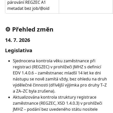
párování REGZEC A1 
metadat bez job/@oid
⚙️ Přehled změn
14. 7. 2026
Legislativa
Sjednocena kontrola věku zaměstnance při 
registraci (REGZEC) v prohlížeči JMHZ s definicí 
EDV 1.4.0.6 – zaměstnanec mladší 14 let ke dni 
nástupu se nově zamítá vždy, bez ohledu na druh 
výdělečné činnosti (dřívější výjimka pro druhy T–Z 
a ZA–ZC byla zrušena).
Aktualizována kontrola struktury registrace 
zaměstnance (REGZEC, XSD 1.4.0.3) v prohlížeči 
JMHZ – podání bez uvedeného státu nositele 