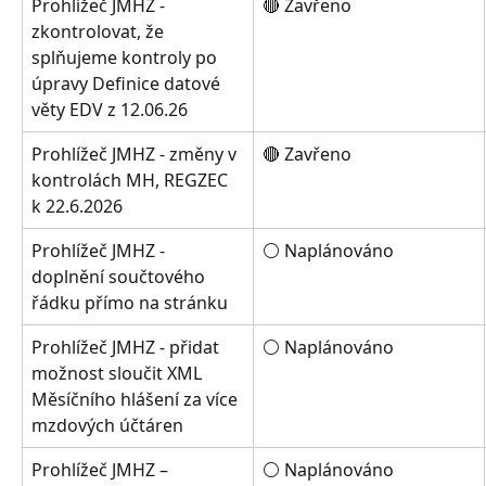
Prohlížeč JMHZ - 
🔴 Zavřeno
zkontrolovat, že 
splňujeme kontroly po 
úpravy Definice datové 
věty EDV z 12.06.26
Prohlížeč JMHZ - změny v 
🔴 Zavřeno
kontrolách MH, REGZEC 
k 22.6.2026
Prohlížeč JMHZ - 
⚪ Naplánováno
doplnění součtového 
řádku přímo na stránku
Prohlížeč JMHZ - přidat 
⚪ Naplánováno
možnost sloučit XML 
Měsíčního hlášení za více 
mzdových účtáren
Prohlížeč JMHZ – 
⚪ Naplánováno