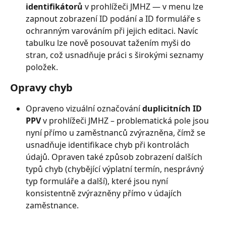
identifikátorů
 v prohlížeči JMHZ — v menu lze 
zapnout zobrazení ID podání a ID formuláře s 
ochranným varováním při jejich editaci. Navíc 
tabulku lze nově posouvat tažením myši do 
stran, což usnadňuje práci s širokými seznamy 
položek.
Opravy chyb
Opraveno vizuální označování 
duplicitních ID 
PPV
 v prohlížeči JMHZ – problematická pole jsou 
nyní přímo u zaměstnanců zvýrazněna, čímž se 
usnadňuje identifikace chyb při kontrolách 
údajů. Opraven také způsob zobrazení dalších 
typů chyb (chybějící výplatní termín, nesprávný 
typ formuláře a další), které jsou nyní 
konsistentně zvýrazněny přímo v údajích 
zaměstnance.