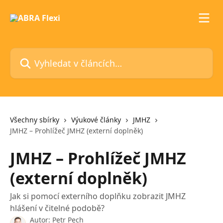
Přeskočit na hlavní obsah
Vyhledat v článcích…
Všechny sbírky
Výukové články
JMHZ
JMHZ – Prohlížeč JMHZ (externí doplněk)
JMHZ – Prohlížeč JMHZ
(externí doplněk)
Jak si pomocí externího doplňku zobrazit JMHZ
hlášení v čitelné podobě?
Autor:
Petr Pech