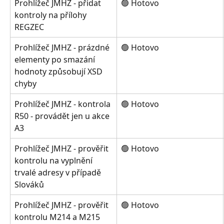
Prohlížeč JMHZ - přidat 
🟢 Hotovo
kontroly na přílohy 
REGZEC
Prohlížeč JMHZ - prázdné 
🟢 Hotovo
elementy po smazání 
hodnoty způsobují XSD 
chyby
Prohlížeč JMHZ - kontrola 
🟢 Hotovo
R50 - provádět jen u akce 
A3
Prohlížeč JMHZ - prověřit 
🟢 Hotovo
kontrolu na vyplnění 
trvalé adresy v případě 
Slováků
Prohlížeč JMHZ - prověřit 
🟢 Hotovo
kontrolu M214 a M215