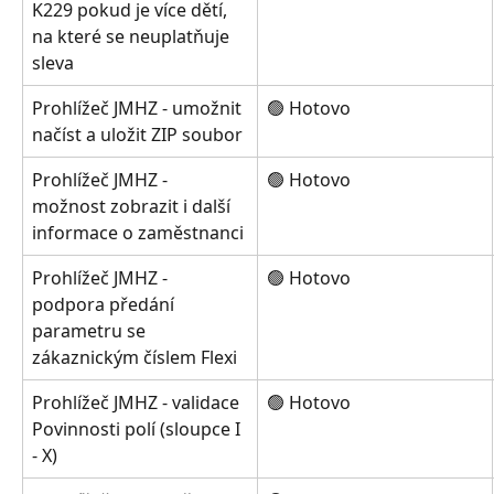
K229 pokud je více dětí, 
na které se neuplatňuje 
sleva
Prohlížeč JMHZ - umožnit 
🟢 Hotovo
načíst a uložit ZIP soubor
Prohlížeč JMHZ - 
🟢 Hotovo
možnost zobrazit i další 
informace o zaměstnanci
Prohlížeč JMHZ - 
🟢 Hotovo
podpora předání 
parametru se 
zákaznickým číslem Flexi
Prohlížeč JMHZ - validace 
🟢 Hotovo
Povinnosti polí (sloupce I 
- X)