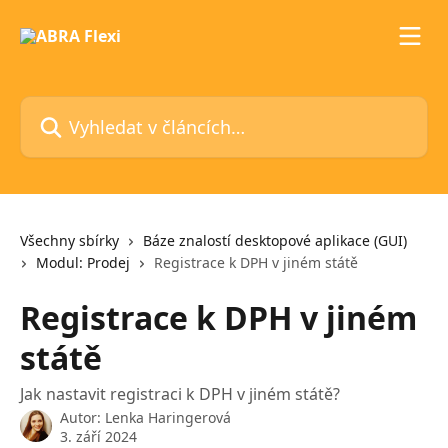
Přeskočit na hlavní obsah
Vyhledat v článcích…
Všechny sbírky
Báze znalostí desktopové aplikace (GUI)
Modul: Prodej
Registrace k DPH v jiném státě
Registrace k DPH v jiném
státě
Jak nastavit registraci k DPH v jiném státě?
Autor:
Lenka Haringerová
3. září 2024