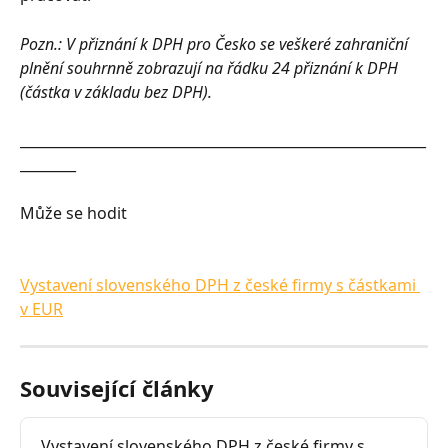
Pozn.: V přiznání k DPH pro Česko se veškeré zahraniční 
plnění souhrnně zobrazují na řádku 24 přiznání k DPH 
(částka v základu bez DPH).
__________________________________________________________
________
Může se hodit
Vystavení slovenského DPH z české firmy s částkami 
v EUR
Související články
Vystavení slovenského DPH z české firmy s 