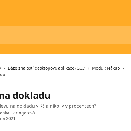
y
Báze znalostí desktopové aplikace (GUI)
Modul: Nákup
adu
 na dokladu
slevu na dokladu v Kč a nikoliv v procentech?
Lenka Haringerová
vna 2021