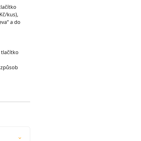
lačítko 
 Kč/kus),
eva“ a do 
tlačítko 
e způsob 