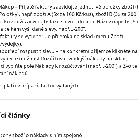
ákup – Přijaté faktury zaevidujte jednotlivé položky zboží (t
Položky), např. zboží A (5x za 100 Kč/kus), zboží B (3x za 200
ožku zboží zaevidujte také slevu – do pole Název napište „Sl
a celkem výši dané slevy, např. „-200“,
é faktury se vygeneruje příjemka na sklad (menu Zboží – 
/výdejky),
zapotřebí rozpustit slevu – na konkrétní příjemce klikněte na 
 vyberte možnost Rozúčtovat vedlejší náklady na sklad,
ci vyplňte pole Náklady k rozúčtování (např. „-200“) a Zvolt
ání nákladů.
 platí i v případě faktur vydaných.
ící články
ceny zboží o náklady s ním spojené