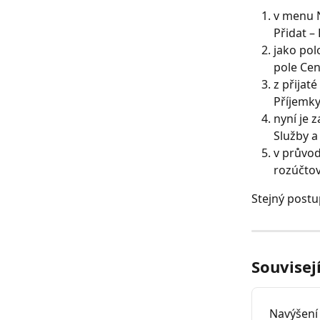
v menu N
Přidat – 
jako pol
pole Cen
z přijat
Příjemky
nyní je 
Služby a
v průvod
rozúčtov
Stejný postup
Souvisej
Navýšení 