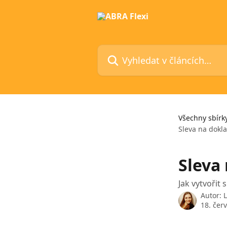
Přeskočit na hlavní obsah
Vyhledat v článcích…
Všechny sbírk
Sleva na dokl
Sleva
Jak vytvořit 
Autor:
18. čer