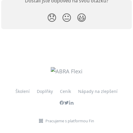
Dostali jste odpověď na svou otázku?
😞
😐
😃
Školení
Doplňky
Ceník
Nápady na zlepšení
Pracujeme s platformou Fin