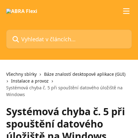
Přeskočit na hlavní obsah
Vyhledat v článcích…
Všechny sbírky
Báze znalostí desktopové aplikace (GUI)
Instalace a provoz
Systémová chyba č. 5 při spouštění datového úložiště na
Windows
Systémová chyba č. 5 při
spouštění datového
úložiště na Windows