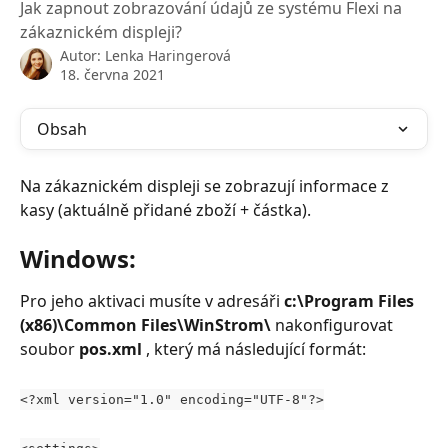
Jak zapnout zobrazování údajů ze systému Flexi na
zákaznickém displeji?
Autor:
Lenka Haringerová
18. června 2021
Obsah
Na zákaznickém displeji se zobrazují informace z 
kasy (aktuálně přidané zboží + částka).
Windows:
Pro jeho aktivaci musíte v adresáři 
c:\Program Files 
(x86)\Common Files\WinStrom\ 
nakonfigurovat 
soubor 
pos.xml
 , který má následující formát:
<?xml version="1.0" encoding="UTF-8"?>