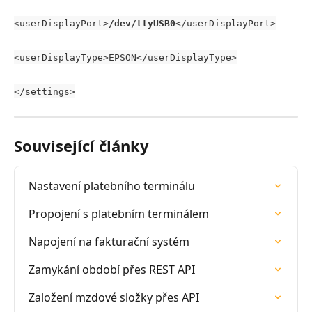
<userDisplayPort>
/dev/ttyUSB0
</userDisplayPort>
<userDisplayType>EPSON</userDisplayType>
</settings>
Související články
Nastavení platebního terminálu
Propojení s platebním terminálem
Napojení na fakturační systém
Zamykání období přes REST API
Založení mzdové složky přes API