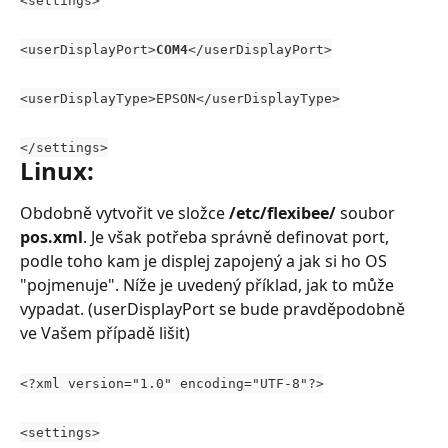
<settings>
<userDisplayPort>
COM4
</userDisplayPort>
<userDisplayType>EPSON</userDisplayType>
</settings>
Linux:
Obdobně vytvořit ve složce 
/etc/flexibee/
 soubor 
pos.xml
. Je však potřeba správně definovat port, 
podle toho kam je displej zapojený a jak si ho OS 
"pojmenuje". Níže je uvedený příklad, jak to může 
vypadat. (userDisplayPort se bude pravděpodobně 
ve Vašem případě lišit)
<?xml version="1.0" encoding="UTF-8"?>
<settings>