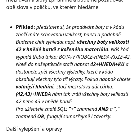
obě slova v políčku, ve kterém hledáme.
Příklad:
představte si, že prodáváte boty a v kódu 
zboží máte schovanou velikost, barvu a podobně. 
Budeme chtít vyhledat např. 
všechny boty velikosti 
42 v hnědé barvě z koženého materiálu
. Náš kód 
vypadá třeba takto: BOTA-VYROBCE-HNEDA-KUZE-42. 
Nově do našeptávače stačí napsat 
42+HNEDA+KU
 a 
dostanete zpět všechny výsledky, které v kódu 
obsahují všechny tyto tři výrazy. Pokud naopak chcete 
volnější hledání,
 stačí mezi slova dát čárku. 
(42,43)+HNEDA
 nám tak vrátí všechny boty velikosti 
42 nebo 43 v hnědé barvě.
Pro uživatele znalé SQL:
 "+" 
znamená
 AND 
a "
," 
znamená
 OR, 
fungují samozřejmě i závorky.
Další vylepšení a opravy