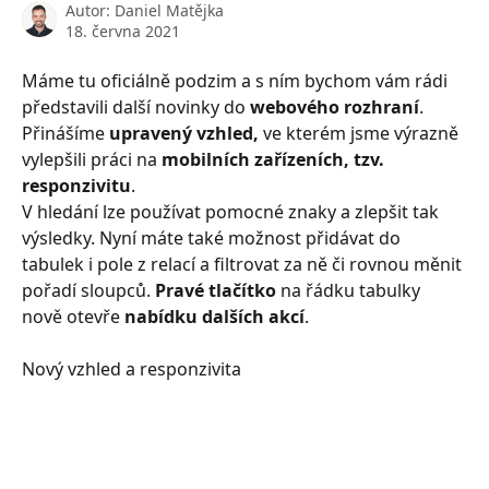
Autor:
Daniel Matějka
18. června 2021
Máme tu oficiálně podzim a s ním bychom vám rádi 
představili další novinky do 
webového rozhraní
. 
Přinášíme 
upravený vzhled,
 ve kterém jsme výrazně 
vylepšili práci na 
mobilních zařízeních, tzv. 
responzivitu
.
V hledání lze používat pomocné znaky a zlepšit tak 
výsledky. Nyní máte také možnost přidávat do 
tabulek i pole z relací a filtrovat za ně či rovnou měnit 
pořadí sloupců. 
Pravé tlačítko
 na řádku tabulky 
nově otevře 
nabídku dalších akcí
.
Nový vzhled a responzivita