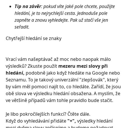
Tip na závěr
: pokud víte jaké pole chcete, použijte 
hledání, je to nejrychlejší cesta. Jednoduše pole 
zapněte a znovu vyhledejte. Pak už stačí vše jen 
seřadit.
Chytřejší hledání se znaky
Vrací vám našeptávač až moc nebo naopak málo 
výsledků? Zkuste použít 
mezeru mezi slovy při 
hledání, 
podobně jako když hledáte na Google nebo 
Seznamu. To je takový univerzální "zlepšovák", který 
by vám měl pomoci najít to, co hledáte. Zařídí, že jsou 
obě slova ve výsledku hledání obsažena. A myslím, že 
ve většině případů vám tohle pravidlo bude stačit.
Je libo pokročilejších funkcí? Čtěte dále.
Když do vyhledávání přidáte 
"+", 
výsledky hledání 
mezi dvěma slovy zpřísníme a budeme požadovat 