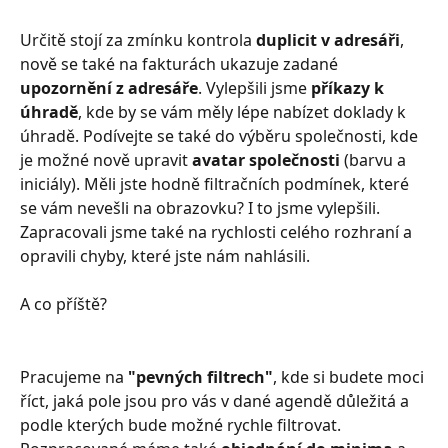
Určitě stojí za zmínku kontrola 
duplicit v adresáři
, 
nově se také na fakturách ukazuje zadané 
upozornění z adresáře
. Vylepšili jsme 
příkazy k 
úhradě
, kde by se vám měly lépe nabízet doklady k 
úhradě. Podívejte se také do výběru společnosti, kde 
je možné nově upravit 
avatar společnosti
 (barvu a 
iniciály). Měli jste hodně filtračních podmínek, které 
se vám nevešli na obrazovku? I to jsme vylepšili. 
Zapracovali jsme také na rychlosti celého rozhraní a 
opravili chyby, které jste nám nahlásili.
A co příště? 
Pracujeme na 
"pevných filtrech"
, kde si budete moci 
říct, jaká pole jsou pro vás v dané agendě důležitá a 
podle kterých bude možné rychle filtrovat. 