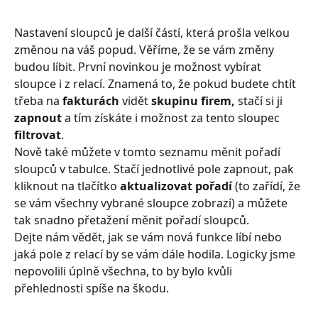
Nastavení sloupců je další částí, která prošla velkou 
změnou na váš popud. Věříme, že se vám změny 
budou líbit. První novinkou je možnost vybírat 
sloupce i z relací. Znamená to, že pokud budete chtít 
třeba na 
fakturách
 vidět 
skupinu firem,
 stačí si ji 
zapnout
 a tím získáte i možnost za tento sloupec 
filtrovat
.
Nově také můžete v tomto seznamu měnit pořadí 
sloupců v tabulce. Stačí jednotlivé pole zapnout, pak 
kliknout na tlačítko 
aktualizovat pořadí 
(to zařídí, že 
se vám všechny vybrané sloupce zobrazí) a můžete 
tak snadno přetažení měnit pořadí sloupců.
Dejte nám vědět, jak se vám nová funkce líbí nebo 
jaká pole z relací by se vám dále hodila. Logicky jsme 
nepovolili úplně všechna, to by bylo kvůli 
přehlednosti spíše na škodu.