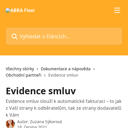
Přeskočit na hlavní obsah
Vyhledat v článcích…
Všechny sbírky
Dokumentace a nápověda
Obchodní partneři
Evidence smluv
Evidence smluv
Evidence smluv slouží k automatické fakturaci – to jak
z Vaší strany k odběratelům, tak ze strany dodavatelů
k Vám
Autor:
Zuzana Sýkorová
18. června 2021