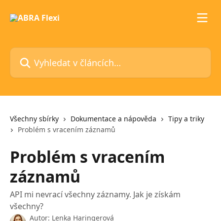
Přeskočit na hlavní obsah
Vyhledat v článcích…
Všechny sbírky
Dokumentace a nápověda
Tipy a triky
Problém s vracením záznamů
Problém s vracením
záznamů
API mi nevrací všechny záznamy. Jak je získám
všechny?
Autor:
Lenka Haringerová