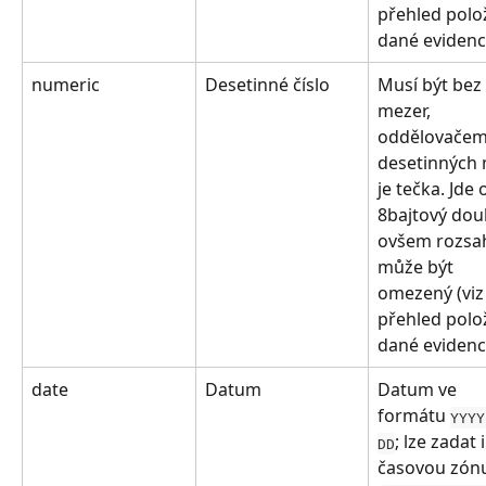
přehled polo
dané evidenc
numeric
Desetinné číslo
Musí být bez 
mezer, 
oddělovačem
desetinných 
je tečka. Jde 
8bajtový doub
ovšem rozsa
může být 
omezený (viz
přehled polo
dané evidenc
date
Datum
Datum ve 
formátu 
YYYY
; lze zadat i
DD
časovou zón