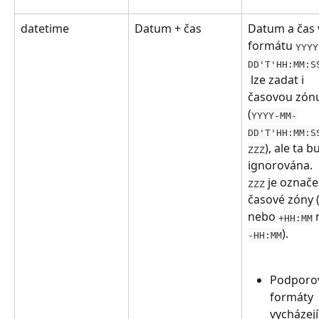
datetime
Datum + čas
Datum a čas 
formátu 
YYYY
DD'T'HH:MM:S
 lze zadat i 
časovou zón
(
YYYY-MM-
DD'T'HH:MM:S
), ale ta b
ZZZ
ignorována.
 je označe
ZZZ
časové zóny 
nebo 
 
+HH:MM
).
-HH:MM
Podporo
formáty 
vycházejí