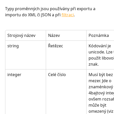
Typy proměnných jsou používány při exportu a 
importu do XML či JSON a při 
filtraci
.
Strojový název
Název
Poznámka
string
Řetězec
Kódování je 
unicode. Lze 
použít libovo
znak.
integer
Celé číslo
Musí být bez 
mezer. Jde o 
znaménkový 
4bajtový integ
ovšem rozsa
může být 
omezený (viz