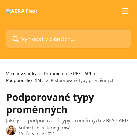
Přeskočit na hlavní obsah
Vyhledat v článcích…
Všechny sbírky
Dokumentace REST API
Podpora Flexi XML
Podporované typy proměnných
Podporované typy
proměnných
Jaké jsou podporované typy proměnných v REST API?
Autor:
Lenka Haringerová
15. července 2021