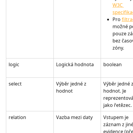
W3C 
specifika
Pro 
filtra
možné po
pouze zá
bez časo
zóny.
logic
Logická hodnota
boolean
select
Výběr jedné z 
Výběr jedné z
hodnot
hodnot. Je 
reprezentová
jako řetězec.
relation
Vazba mezi daty
Vstupem je 
záznam z jiné
evidence (př