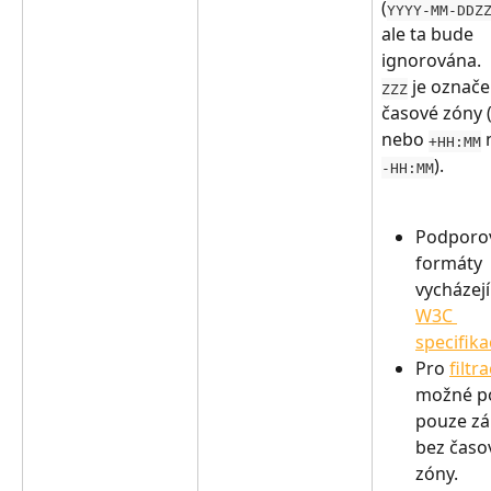
(
YYYY-MM-DDZ
ale ta bude 
ignorována.
 je označe
ZZZ
časové zóny 
nebo 
 
+HH:MM
).
-HH:MM
Podporo
formáty 
vycházejí
W3C 
specifika
Pro 
filtra
možné po
pouze zá
bez časo
zóny.