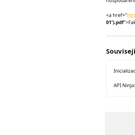
hospodaření
<a href="
htt
01').pdf
">Fa
Souvisej
Inicializ
API Ninja