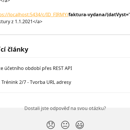
</a>
ps://localhost:5434/c/ID_FIRMY/
faktura-vydana/(datVyst='
ktury z 1.1.2021</a>
ící články
ace účetního období přes REST API
: Trénink 2/7 - Tvorba URL adresy
Dostali jste odpověď na svou otázku?
😞
😐
😃