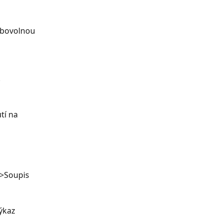
ibovolnou 
.
tí na 
>Soupis 
ýkaz 