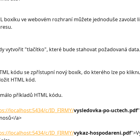
 boxíku ve webovém rozhraní můžete jednoduše zavolat l
resu.
dy vytvořit "tlačítko", které bude stahovat požadovaná data
TML kódu se zpřístupní nový boxík, do kterého lze po kliknu
vložit HTML kód.
 málo příkladů HTML kódu.
ps://localhost:5434/c/ID_FIRMY/
vysledovka-po-uctech.pdf
"
ýnosů</a>
ps://localhost:5434/c/ID_FIRMY/
vykaz-hospodareni.pdf
">V