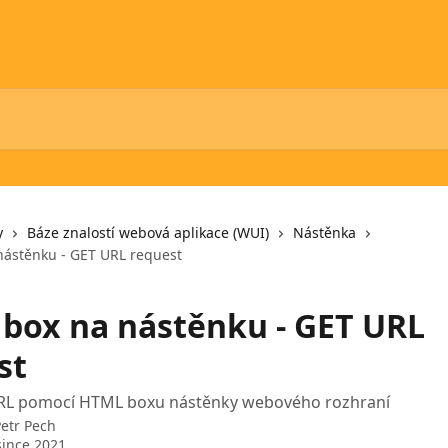
y
Báze znalostí webová aplikace (WUI)
Nástěnka
ástěnku - GET URL request
box na nástěnku - GET URL
st
URL pomocí HTML boxu nástěnky webového rozhraní
etr Pech
since 2021