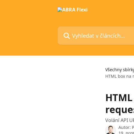
Přeskočit na hlavní obsah
Vyhledat v článcích…
Všechny sbírk
HTML box na n
HTML 
reque
Volání API 
Autor:
P
19. pro