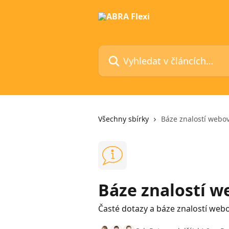
Přeskočit na hlavní obsah
Vyhledat v článcích…
Všechny sbírky
Báze znalostí webov
Báze znalostí w
Časté dotazy a báze znalostí web