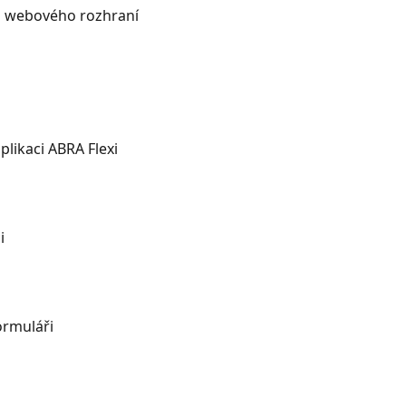
d webového rozhraní
plikaci ABRA Flexi
i
ormuláři