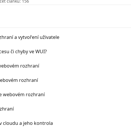
čet článků: 156
hraní a vytvoření uživatele
rocesu či chyby ve WUI?
 webovém rozhraní
 webovém rozhraní
 ve webovém rozhraní
ozhraní
 cloudu a jeho kontrola