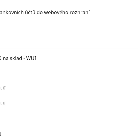
 bankovních účtů do webového rozhraní
ů na sklad - WUI
WUI
WUI
I