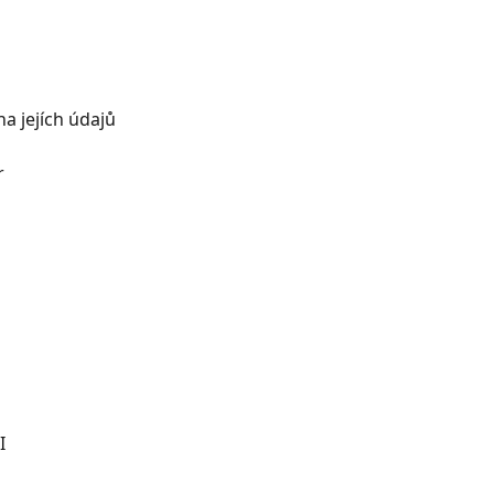
a jejích údajů
r
I