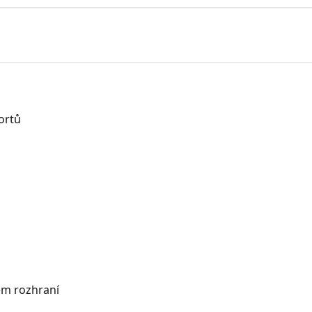
ortů
m rozhraní