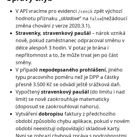
V API vracíme pro evidenci 
 zpět výchozí 
/cenik
hodnotu příznaku „
skladove
“ na 
(nežádoucí 
false
změna chování z verze 2020.3.1).
Stravenky, stravenkový paušál
 – nárok vzniká 
nově, pokud zaměstnanec odpracoval směnu v 
délce alespoň 3 hodin. V potaz je brána i 
nepřítomnost a to, že může trvat jen po část 
směny.
V případě 
nepodepsaného prohlášení
, jiného 
typu pracovního poměru než je DPP a částky 
přesně 3.500 Kč se odvádí ještě srážková daň.
Vypočtený 
stravenkový paušál 
(do limitu i nad 
limit) se nově zaokrouhluje matematicky 
(doposud se zaokrouhloval nahoru).
Vytváření 
dobropisu
 faktury z předchozího 
období způsobilo chybu aplikace, pokud v novém 
období neexistují odpovídající skladové karty. 
Nyní se zobrazí chybová zpráva s podrobnostmi.