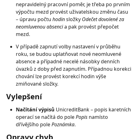
nepravidelný pracovní poměr, je třeba po prvním 
výpočtu mezd provést uživatelskou změnu času 
– úpravu počtu 
hodin
 složky 
Odečet dovolené za 
neomluvenou absenci
 a pak provést přepočet 
mezd.
V případě zapnutí volby nastavení v průběhu 
roku, se budou uplatňovat nové neomluvené 
absence a případné necelé násobky denních 
úvazků z doby před zapnutím. Případnou korekci 
chování lze provést korekcí hodin výše 
zmiňované složky.
Vylepšení
Načítání výpisů 
UnicreditBank – popis karetních 
operací se načítá do pole 
Popis
 namísto 
dřívějšího pole 
Poznámka
.
Opravy chyb