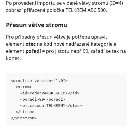
Po provedení importu se v dané větvy stromu (ID=4) 
zobrazí přiřazená položka TELKREM ABC 500.
Přesun větve stromu
Pro případný přesun větve je potřeba upravit 
element 
otec
 na kód nové nadřazené kategorie a 
element 
pořadí
 = pro jistotu např. 99, zařadí se tak na 
konec.
<winstrom version="1.0">
  <strom>
    <id>code:PANSKEKREMY</id>
    <poradi>99</poradi>
    <otec>code:TELKREMY</otec>
  </strom>
</winstrom>