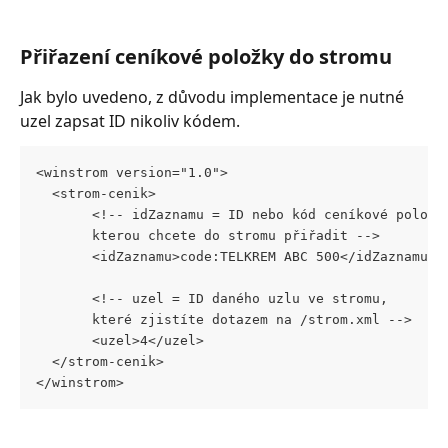
Přiřazení ceníkové položky do stromu
Jak bylo uvedeno, z důvodu implementace je nutné 
uzel zapsat ID nikoliv kódem.
<winstrom version="1.0">
  <strom-cenik>
       <!-- idZaznamu = ID nebo kód ceníkové položk
       kterou chcete do stromu přiřadit -->
       <idZaznamu>code:TELKREM ABC 500</idZaznamu>
       <!-- uzel = ID daného uzlu ve stromu, 
       které zjistíte dotazem na /strom.xml -->
       <uzel>4</uzel>
  </strom-cenik>
</winstrom>