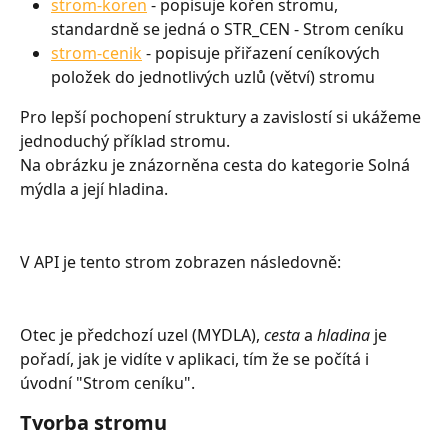
strom-koren
 - popisuje kořen stromu, 
standardně se jedná o STR_CEN - Strom ceníku
strom-cenik
 - popisuje přiřazení ceníkových 
položek do jednotlivých uzlů (větví) stromu
Pro lepší pochopení struktury a zavislostí si ukážeme 
jednoduchý příklad stromu.
Na obrázku je znázorněna cesta do kategorie Solná 
mýdla a její hladina. 
V API je tento strom zobrazen následovně: 
Otec je předchozí uzel (MYDLA), 
cesta
 a 
hladina
 je 
pořadí, jak je vidíte v aplikaci, tím že se počítá i 
úvodní "Strom ceníku". 
Tvorba stromu