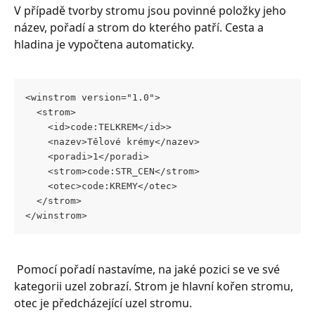
V případě tvorby stromu jsou povinné položky jeho 
název, pořadí a strom do kterého patří. Cesta a 
hladina je vypočtena automaticky. 
<winstrom version="1.0">
  <strom>
    <id>code:TELKREM</id>>
    <nazev>Tělové krémy</nazev>
    <poradi>1</poradi>
    <strom>code:STR_CEN</strom>
    <otec>code:KREMY</otec>
  </strom>
</winstrom>
 Pomocí pořadí nastavíme, na jaké pozici se ve své 
kategorii uzel zobrazí. Strom je hlavní kořen stromu, 
otec je předcházející uzel stromu.