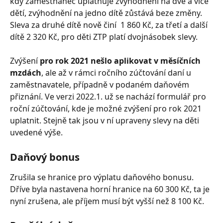
kdy zaměstnanec uplatňuje zvýhodnění na dvě a více 
dětí, zvýhodnění na jedno dítě zůstává beze změny. 
Sleva za druhé dítě nově činí  1 860 Kč, za třetí a další 
dítě 2 320 Kč, pro děti ZTP platí dvojnásobek slevy.
Zvýšení
 pro rok 2021 nešlo aplikovat v měsíčních 
mzdách
, ale až v rámci ročního zúčtování daní u 
zaměstnavatele, případně v podaném daňovém 
přiznání. Ve verzi 2022.1. už se nachází formulář pro 
roční zúčtování, kde je možné zvýšení pro rok 2021 
uplatnit. Stejně tak jsou v ní upraveny slevy na děti 
uvedené výše. 
Daňový bonus
Zrušila se hranice pro výplatu daňového bonusu. 
Dříve byla nastavena horní hranice na 60 300 Kč, ta je 
nyní zrušena, ale příjem musí být vyšší než 8 100 Kč. 