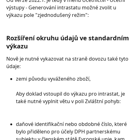
Od verze 2022.1. je tedy v menu Účetnictví - Účetní 
výstupy - Generování intrastatu možné zvolit u 
výkazu pole "zjednodušený režim":
Rozšíření okruhu údajů ve standardním 
výkazu
Nově je nutné vykazovat na straně dovozu také tyto 
údaje:
zemi původu vyváženého zboží,
Aby doklad vstoupil do výkazu pro intrastat, je 
také nutné vyplnit větu v poli Zvláštní pohyb:
daňové identifikační nebo obdobné číslo, které 
bylo přiděleno pro účely DPH partnerskému 
subjektu v členském státě Evropské unie, kam 