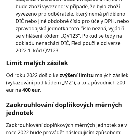
bude zboží vyvezeno; v případě, že bylo zboží 
vyvezeno pro odběratele, který nemá přiděleno 
DIČ nebo jiné obdobné číslo pro účely DPH, nebo 
zpravodajská jednotka toto číslo nezná, vyjádří 
se v hlášení kódem „QV123“. Pokud se tedy na 
dokladu nenachází DIČ, Flexi použije od verze 
2022.1. kód QV123.
Limit malých zásilek
Od roku 2022 došlo ke 
zvýšení limitu
 malých zásilek 
(vykazování pod kódem „MZ“), a to z původních 200 
eur na 
400 eur
.
Zaokrouhlování doplňkových měrných 
jednotek
Zaokrouhlování doplňkových měrných jednotek se v 
roce 2022 bude provádět následujícím způsobem: 