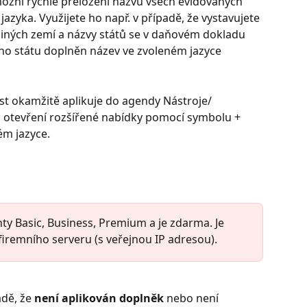
žní rychlé přeložení názvu všech evidovaných 
jazyka. Využijete ho např. v případě, že vystavujete 
jiných zemí a názvy států se v daňovém dokladu 
ho státu doplněn název ve zvoleném jazyce 
st okamžitě aplikuje do agendy Nástroje/
u a otevření rozšířené nabídky pomocí symbolu +
ém jazyce. 
ty Basic, Business, Premium a je zdarma. Je 
firemního serveru (s veřejnou IP adresou).
dě, že 
není aplikován doplněk
 nebo není 