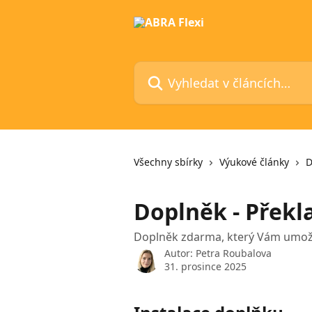
Přeskočit na hlavní obsah
Vyhledat v článcích…
Všechny sbírky
Výukové články
D
Doplněk - Překla
Doplněk zdarma, který Vám umožní
Autor:
Petra Roubalova
31. prosince 2025