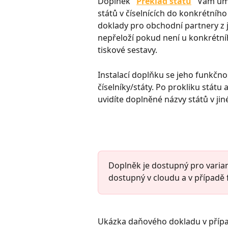
Doplněk 
"
Překlad států
"
 Vám umo
států v číselnících do konkrétního 
doklady pro obchodní partnery z 
nepřeloží pokud není u konkrétní
tiskové sestavy.
Instalací doplňku se jeho funkčno
číselníky/státy. Po prokliku stát
uvidíte doplněné názvy států v jin
Doplněk je dostupný pro varian
dostupný v cloudu a v případě 
Ukázka daňového dokladu v přípa