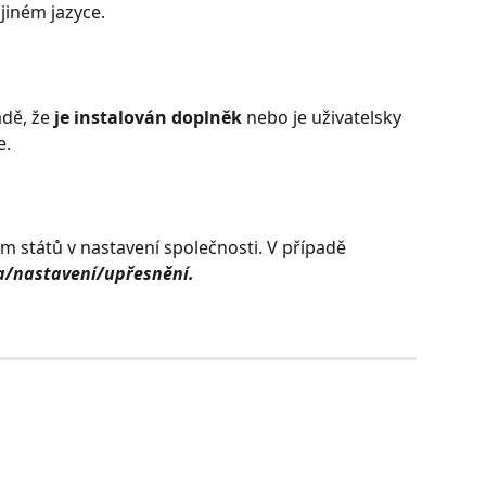
jiném jazyce.
dě, že 
je instalován doplněk
 nebo je uživatelsky 
e.
m států v nastavení společnosti. V případě 
a/nastavení/upřesnění.