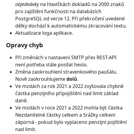
objednávky
 na hlavičkách dokladů na 2000 znaků 
pro zajištění funkčnosti na databázích 
PostgreSQL od verze 12. Při překročení uvedené 
délky dochází k automatickému zkracování textu.
Aktualizace loga aplikace.
Opravy chyb
Při změnách v nastavení SMTP přes REST-API 
není potřeba stále posílat heslo.
Změna zaokrouhlení stravenkového paušálu. 
Nově zaokrouhlujeme 
dolů
.
Ve mzdách za rok 2021 a 2022 zvyšovala chybně 
částka penzijního připojištění nad limit základ 
daně.
Ve mzdách v roce 2021 a 2022 mohla být částka 
Nezdanitelné částky celkem a Srážky celkem 
záporná - pokud bylo vyplaceno penzijní pojištění 
nad limit.