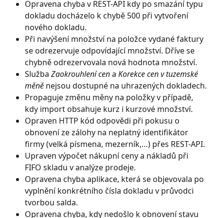
Opravena chyba v REST-API kdy po smazání typu 
dokladu docházelo k chybě 500 při vytvoření 
nového dokladu.
Při navýšení množství na položce vydané faktury 
se odrezervuje odpovídající množství. Dříve se 
chybně odrezervovala nová hodnota množství.
Služba 
Zaokrouhlení cen
 a 
Korekce cen v tuzemské 
měně 
nejsou dostupné na uhrazených dokladech.
Propaguje změnu měny na položky v případě, 
kdy import obsahuje kurz i kurzové množství.
Opraven HTTP kód odpovědi při pokusu o 
obnovení ze zálohy na neplatný identifikátor 
firmy (velká písmena, mezerník,…) přes REST-API.
Upraven výpočet nákupní ceny a nákladů při 
FIFO skladu v analýze prodeje.
Opravena chyba aplikace, která se objevovala po 
vyplnění konkrétního čísla dokladu v průvodci 
tvorbou salda.
Opravena chyba, kdy nedošlo k obnovení stavu 