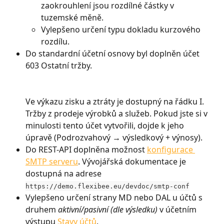
zaokrouhlení jsou rozdílné částky v 
tuzemské měně.
Vylepšeno určení typu dokladu kurzového 
rozdílu.
Do standardní účetní osnovy byl doplněn účet 
603 Ostatní tržby.
Ve výkazu zisku a ztráty je dostupný na řádku I. 
Tržby z prodeje výrobků a služeb. Pokud jste si v 
minulosti tento účet vytvořili, dojde k jeho 
úpravě (Podrozvahový → výsledkový + výnosy).
Do REST-API doplněna možnost 
konfigurace 
SMTP serveru
. Vývojářská dokumentace je 
dostupná na adrese 
https://demo.flexibee.eu/devdoc/smtp-conf
Vylepšeno určení strany MD nebo DAL u účtů s 
druhem 
aktivní/pasivní (dle výsledku)
 v účetním 
výstupu 
Stavy účtů
.