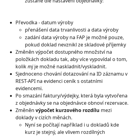
zůstane dle nastavení objednávky:
Převodka - datum výroby
přenášení data trvanlivosti a data výroby
zadání data výroby na FAP je možné pouze, 
pokud doklad nevznikl ze skladové příjemky
Změněn výpočet dostupného množství na 
položkách dokladu tak, aby více vypovídal o tom, 
kolik 
mj
 je možné naskladnit/vyskladnit.
Sjednoceno chování dotazování na ID záznamu v 
REST-API na evidenci ceník s ostatními 
evidencemi.
Po smazání faktury/výdejky, která byla vytvořena 
z objednávky se na objednávce obnoví rezervace.
Změněn 
výpočet kurzového rozdílu
 mezi 
doklady v cizích měnách.
Nyní se počítají například i u dokladů kde 
kurz je stejný, ale vlivem rozdílných 