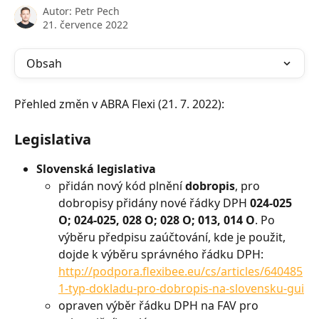
Autor:
Petr Pech
21. července 2022
Obsah
Přehled změn v ABRA Flexi (21. 7. 2022):
Legislativa
Slovenská legislativa
přidán nový kód plnění 
dobropis
, pro 
dobropisy přidány nové řádky DPH 
024-025 
O; 024-025, 028 O; 028 O; 013, 014 O
. Po 
výběru předpisu zaúčtování, kde je použit, 
dojde k výběru správného řádku DPH: 
http://podpora.flexibee.eu/cs/articles/640485
1-typ-dokladu-pro-dobropis-na-slovensku-gui
opraven výběr řádku DPH na FAV pro 