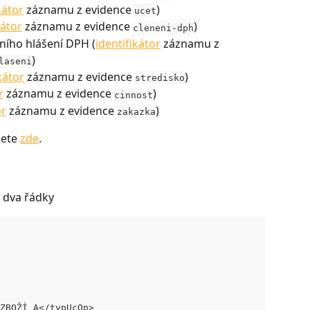
kátor
 záznamu z evidence 
)
ucet
kátor
 záznamu z evidence 
)
cleneni-dph
lního hlášení DPH (
identifikátor
 záznamu z 
)
laseni
kátor
 záznamu z evidence 
)
stredisko
r
 záznamu z evidence 
)
cinnost
or
 záznamu z evidence 
)
zakazka
ete 
zde
. 
a dva řádky
ZBOŽÍ A</typUcOp> 