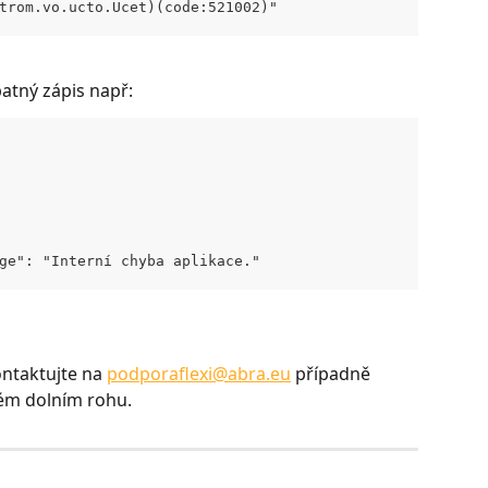
trom.vo.ucto.Ucet)(code:521002)"
patný zápis např:
ge": "Interní chyba aplikace."
ontaktujte na 
podporaflexi@abra.eu
 případně 
vém dolním rohu.