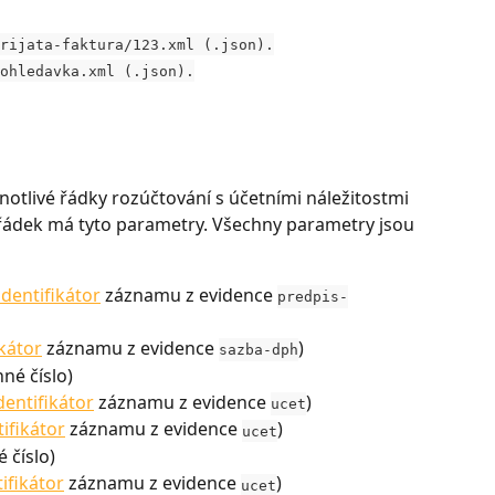
rijata-faktura/123.xml (.json).
ohledavka.xml (.json).
dnotlivé řádky rozúčtování s účetními náležitostmi 
řádek má tyto parametry. Všechny parametry jsou 
identifikátor
 záznamu z evidence 
predpis-
ikátor
 záznamu z evidence 
)
sazba-dph
nné číslo)
dentifikátor
 záznamu z evidence 
)
ucet
tifikátor
 záznamu z evidence 
)
ucet
 číslo)
tifikátor
 záznamu z evidence 
)
ucet