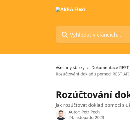
Přeskočit na hlavní obsah
Vyhledat v článcích…
Všechny sbírky
Dokumentace REST 
Rozúčtování dokladu pomocí REST API
Rozúčtování do
Jak rozúčtovat doklad pomocí služ
Autor:
Petr Pech
24. listopadu 2023