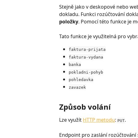
Stejně jako v deskopové nebo web
dokladu. Funkci rozúčtování dokla
položky
. Pomocí této funkce je m
Tato funkce je využitelná pro vyb
faktura-prijata
faktura-vydana
banka
pokladni-pohyb
pohledavka
zavazek
Způsob volání
Lze využít 
HTTP metodu
: 
.
PUT
Endpoint pro zaslání rozúčtování si