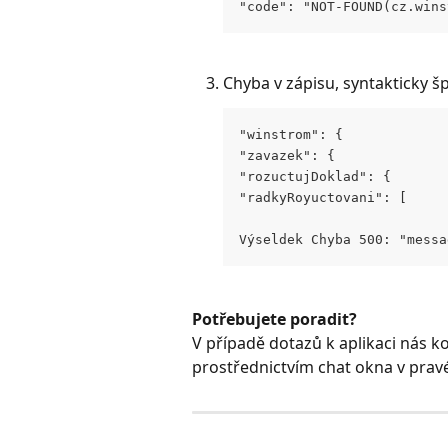
"code": "NOT-FOUND(cz.wins
Chyba v zápisu, syntakticky š
"winstrom": {
"zavazek": {
"rozuctujDoklad": {
"radkyRoyuctovani": [
Výseldek Chyba 500: "messa
Potřebujete poradit?
V případě dotazů k aplikaci nás k
prostřednictvím chat okna v pra