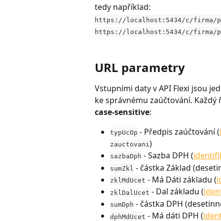
tedy například: 
https://localhost:5434/c/firma/p
https://localhost:5434/c/firma/p
URL parametry
Vstupními daty v API Flexi jsou je
ke správnému zaúčtování. Každý 
case-sensitive
:
 - Předpis zaúčtování (
typUcOp
)
zauctovani
 - Sazba DPH (
identif
sazbaDph
 - částka Základ (deseti
sumZkl
 - Má Dáti základu (
i
zklMdUcet
 - Dal základu (
iden
zklDalUcet
 - částka DPH (desetinné
sumDph
 - Má dáti DPH (
iden
dphMdUcet