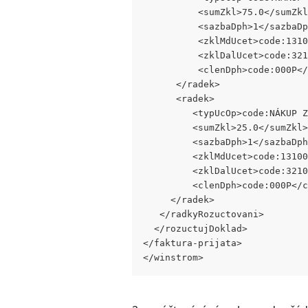
          <sumZkl>75.0</sumZkl
          <sazbaDph>1</sazbaDp
          <zklMdUcet>code:1310
          <zklDalUcet>code:321
          <clenDph>code:000P</
      </radek> 
      <radek> 
         <typUcOp>code:NÁKUP Z
         <sumZkl>25.0</sumZkl>
         <sazbaDph>1</sazbaDph
         <zklMdUcet>code:13100
         <zklDalUcet>code:3210
         <clenDph>code:000P</c
     </radek> 
   </radkyRozuctovani> 
  </rozuctujDoklad> 
</faktura-prijata> 
</winstrom>