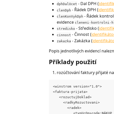
 - Dal DPH (
identifi
dphDalUcet
 - Řádek DPH (
identifi
clenDph
 - Řádek kontro
clenKonVykDph
evidence 
cleneni-kontrolni-h
 - Středisko (
identifi
stredisko
 - Činnost (
identifikáto
cinnost
 - Zakázka (
identifikát
zakazka
Popis jednotlivých evidencí nalezn
Příklady použití
rozúčtování faktury přijaté n
<winstrom version="1.0"> 
<faktura-prijata> 
   <rozuctujDoklad> 
     <radkyRozuctovani> 
       <radek> 
          <typUcOp>code:NÁKUP 