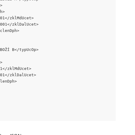
> 
h> 
01</zklMdUcet> 
001</zklDalUcet> 
clenDph> 
BOŽÍ B</typUcOp> 
 
> 
1</zklMdUcet>      
01</zklDalUcet> 
lenDph> 