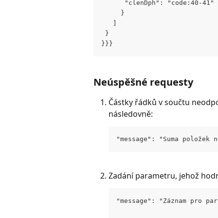
      "clenDph": "code:40-41"
     }
   ]
 } 
}}}
Neúspěšné requesty 
Částky řádků v součtu neodpov
následovně:
"message": "Suma položek n
Zadání parametru, jehož hodn
"message": "Záznam pro par