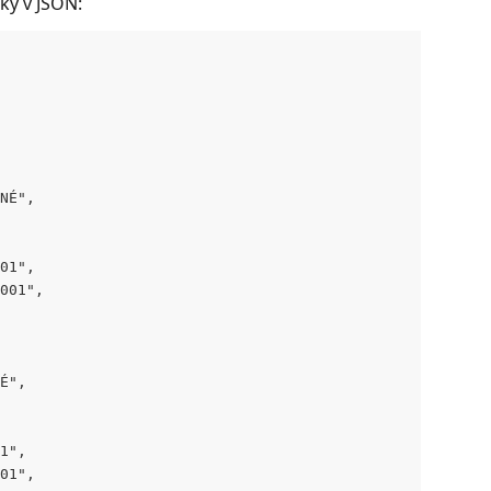
ky v JSON:
NÉ",
01",
001",
É",
1",
01",