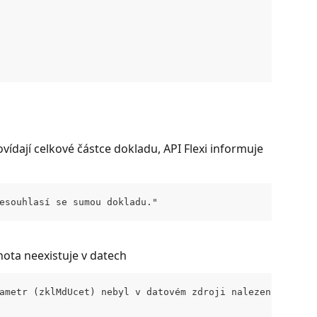
ídají celkové částce dokladu, API Flexi informuje 
esouhlasí se sumou dokladu."
ota neexistuje v datech
ametr (zklMdUcet) nebyl v datovém zdroji nalezen: cz.win