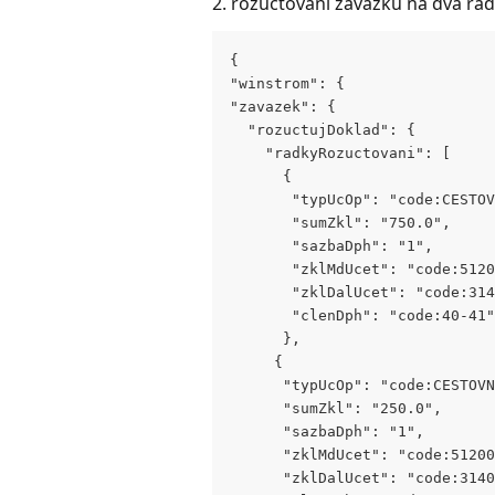
2. rozúčtování závazku na dva řád
{
"winstrom": {
"zavazek": {
  "rozuctujDoklad": {
    "radkyRozuctovani": [
      {
       "typUcOp": "code:CESTOV
       "sumZkl": "750.0",
       "sazbaDph": "1",
       "zklMdUcet": "code:5120
       "zklDalUcet": "code:314
       "clenDph": "code:40-41"
      },
     {
      "typUcOp": "code:CESTOVN
      "sumZkl": "250.0",
      "sazbaDph": "1",
      "zklMdUcet": "code:51200
      "zklDalUcet": "code:3140