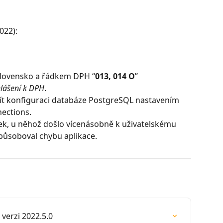
022):
Slovensko a řádkem DPH “
013, 014 O
” 
lášení k DPH
.
ít konfiguraci databáze PostgreSQL nastavením 
nections.
k, u něhož došlo vícenásobně k uživatelskému 
způsoboval chybu aplikace.
verzi 2022.5.0