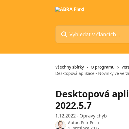
Přeskočit na hlavní obsah
Vyhledat v článcích…
Všechny sbírky
O programu
Ver
Desktopová aplikace - Novinky ve verz
Desktopová apli
2022.5.7
1.12.2022 - Opravy chyb
Autor:
Petr Pech
1. prosince 2022