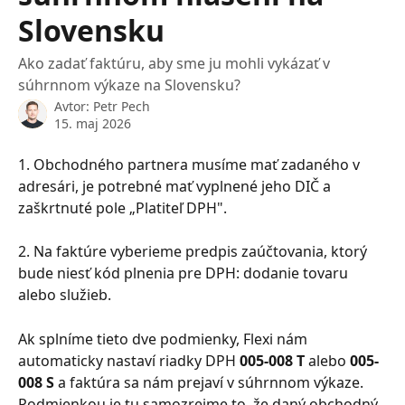
Slovensku
Ako zadať faktúru, aby sme ju mohli vykázať v
súhrnnom výkaze na Slovensku?
Avtor:
Petr Pech
15. maj 2026
1. Obchodného partnera musíme mať zadaného v 
adresári, je potrebné mať vyplnené jeho DIČ a 
zaškrtnuté pole „Platiteľ DPH".
2. Na faktúre vyberieme predpis zaúčtovania, ktorý 
bude niesť kód plnenia pre DPH: dodanie tovaru 
alebo služieb.
Ak splníme tieto dve podmienky, Flexi nám 
automaticky nastaví riadky DPH 
005-008 T
 alebo 
005-
008 S
 a faktúra sa nám prejaví v súhrnnom výkaze. 
Podmienkou je tu samozrejme to, že daný obchodný 