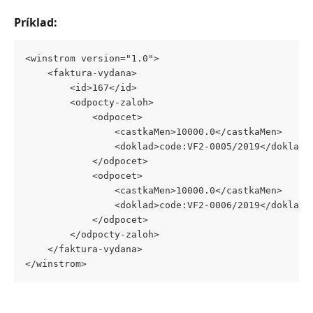
Príklad:
<winstrom version="1.0">
	<faktura-vydana>
		<id>167</id>
		<odpocty-zaloh>
			<odpocet>
				<castkaMen>10000.0</castkaMen>
				<doklad>code:VF2-0005/2019</doklad>
			</odpocet>
			<odpocet>
				<castkaMen>10000.0</castkaMen>
				<doklad>code:VF2-0006/2019</doklad>
			</odpocet>
		</odpocty-zaloh>
	</faktura-vydana>
</winstrom>