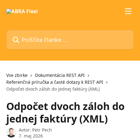
Preskoči na glavno vsebino
Poiščite članke ...
Vse zbirke
Dokumentácia REST API
Referenčná príručka a časté dotazy k REST API
Odpočet dvoch záloh do jednej faktúry (XML)
Odpočet dvoch záloh do
jednej faktúry (XML)
Avtor:
Petr Pech
7. maj 2026