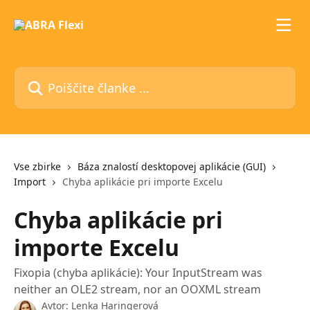
Preskoči na glavno vsebino
Poiščite članke ...
Vse zbirke
Báza znalostí desktopovej aplikácie (GUI)
Import
Chyba aplikácie pri importe Excelu
Chyba aplikácie pri
importe Excelu
Fixopia (chyba aplikácie): Your InputStream was
neither an OLE2 stream, nor an OOXML stream
Avtor:
Lenka Haringerová