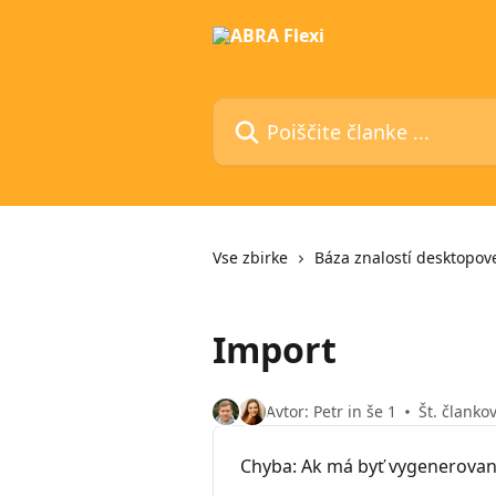
Preskoči na glavno vsebino
Poiščite članke ...
Vse zbirke
Báza znalostí desktopove
Import
Avtor: Petr in še 1
Št. člankov
Chyba: Ak má byť vygenerovaný