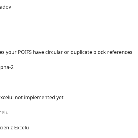
ladov
es your POIFS have circular or duplicate block references
lpha-2
xcelu: not implemented yet
celu
cien z Excelu