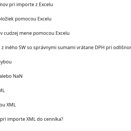
ov pri importe z Excelu
oložiek pomocou Excelu
 v cudzej mene pomocou Excelu
 z iného SW so správnymi sumami vrátane DPH pri odlišno
chybou
 alebo NaN
ML
cou XML
v pri importe XML do cenníka?