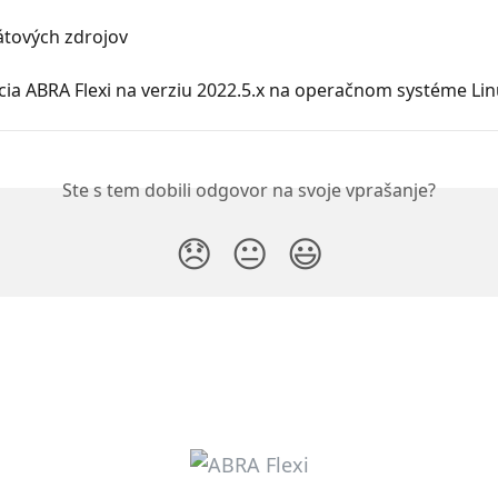
átových zdrojov
cia ABRA Flexi na verziu 2022.5.x na operačnom systéme Li
Ste s tem dobili odgovor na svoje vprašanje?
😞
😐
😃