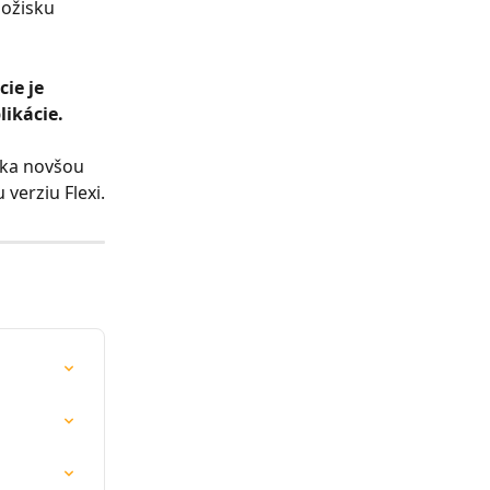
ožisku 
ie je 
likácie.
ska novšou 
 verziu Flexi.