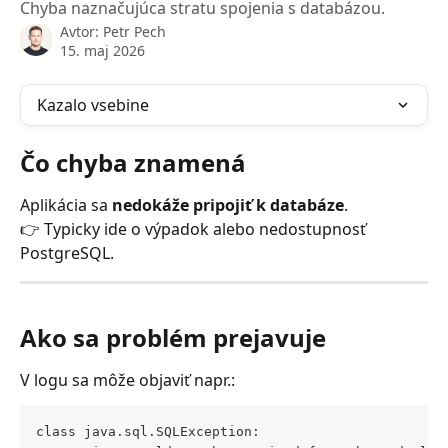
Chyba naznačujúca stratu spojenia s databázou.
Avtor:
Petr Pech
15. maj 2026
Kazalo vsebine
Čo chyba znamená
Aplikácia sa 
nedokáže pripojiť k databáze
.
👉 Typicky ide o výpadok alebo nedostupnosť 
PostgreSQL.
Ako sa problém prejavuje
V logu sa môže objaviť napr.:
class java.sql.SQLException: