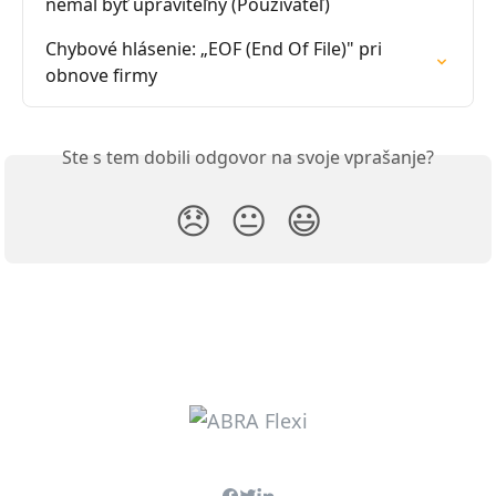
nemal byť upraviteľný (Používateľ)
Chybové hlásenie: „EOF (End Of File)" pri 
obnove firmy
Ste s tem dobili odgovor na svoje vprašanje?
😞
😐
😃