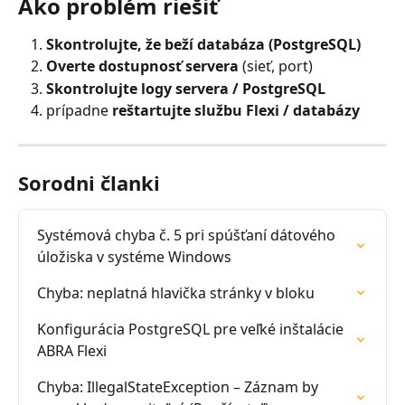
Ako problém riešiť
Skontrolujte, že beží databáza (PostgreSQL)
Overte dostupnosť servera
 (sieť, port)
Skontrolujte logy servera / PostgreSQL
prípadne 
reštartujte službu Flexi / databázy
Sorodni članki
Systémová chyba č. 5 pri spúšťaní dátového 
úložiska v systéme Windows
Chyba: neplatná hlavička stránky v bloku
Konfigurácia PostgreSQL pre veľké inštalácie 
ABRA Flexi
Chyba: IllegalStateException – Záznam by 