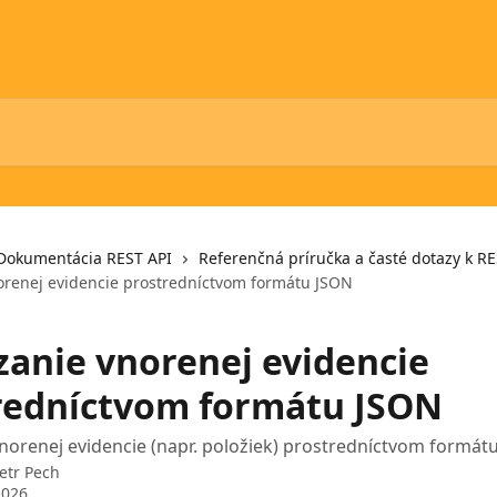
Dokumentácia REST API
Referenčná príručka a časté dotazy k RE
renej evidencie prostredníctvom formátu JSON
anie vnorenej evidencie
redníctvom formátu JSON
orenej evidencie (napr. položiek) prostredníctvom formát
etr Pech
2026