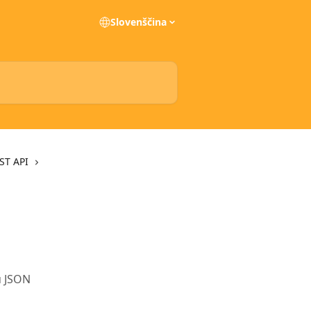
Slovenščina
ST API
u JSON