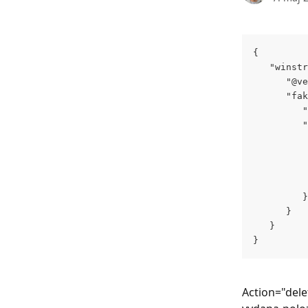
{
   "winstr
      "@ve
      "fak
         "
         "
          
          
          
          
         }
      }
   }
}
Action="dele