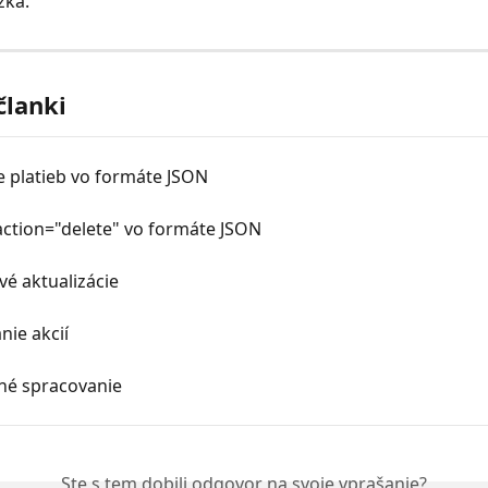
zka.
članki
e platieb vo formáte JSON
action="delete" vo formáte JSON
vé aktualizácie
ie akcií
né spracovanie
Ste s tem dobili odgovor na svoje vprašanje?