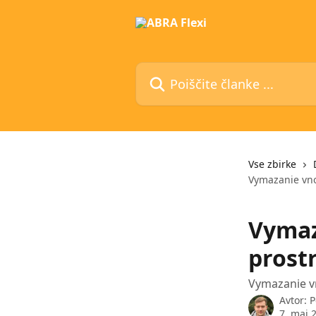
Preskoči na glavno vsebino
Poiščite članke ...
Vse zbirke
Vymazanie vno
Vymaz
prost
Vymazanie vn
Avtor:
P
7. maj 