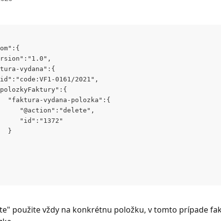
om":{
rsion":"1.0",
tura-vydana":{
id":"code:VF1-0161/2021",
polozkyFaktury":{
  "faktura-vydana-polozka":{
     "@action":"delete",
     "id":"1372"
  }
te" použite vždy na konkrétnu položku, v tomto prípade fa