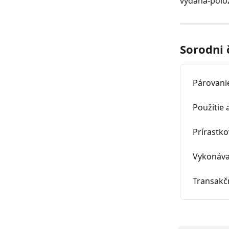
vydana-polo
Sorodni 
Párovani
Použitie 
Prírastko
Vykonávan
Transakč