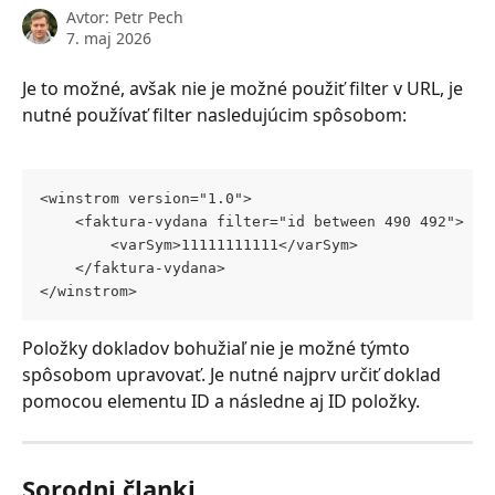
Avtor:
Petr Pech
7. maj 2026
Je to možné, avšak nie je možné použiť filter v URL, je 
nutné používať filter nasledujúcim spôsobom:
<winstrom version="1.0">
	<faktura-vydana filter="id between 490 492"> 
		<varSym>11111111111</varSym>
	</faktura-vydana>
</winstrom>
Položky dokladov bohužiaľ nie je možné týmto 
spôsobom upravovať. Je nutné najprv určiť doklad 
pomocou elementu ID a následne aj ID položky.
Sorodni članki